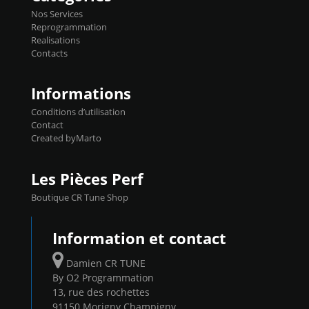
basculer de la carto sans plomb à Ethanol à
Nos Services
l'aide du flashpro OPTION ECONOMIQUES
Reprogrammation
Reprog SP 98 sur le calculateur d'origine
Realisations
450€ TTC Un gain d'environ 10cv et 15nm
Contacts
...
Informations
Conditions d’utilisation
Contact
Created byMarto
Les Pièces Perf
Boutique CR Tune Shop
Information et contact
Damien CR TUNE
By O2 Programmation
13, rue des rochettes
91150 Morigny Champigny