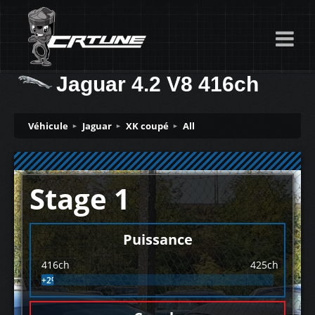
Jaguar 4.2 V8 416ch
Véhicule
Jaguar
XK coupé
All
Stage 1
Puissance
416ch
425ch
+2%