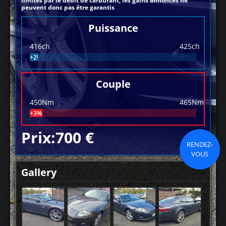
limités par le débit de carburant, les gains annoncés ne
peuvent donc pas être garantis
Puissance
416ch
425ch
+2%
Couple
450Nm
465Nm
+3%
Prix:700 €
RENDEZ-
VOUS
Gallery