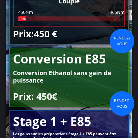
Couple
450Nm
465Nm
+3%
Prix:450 €
RENDEZ-
VOUS
Conversion E85
Conversion Ethanol sans gain de
puissance
Prix: 450€
RENDEZ-
VOUS
Stage 1 + E85
Les gains sur les préparations Stage 1 + E85 peuvent être