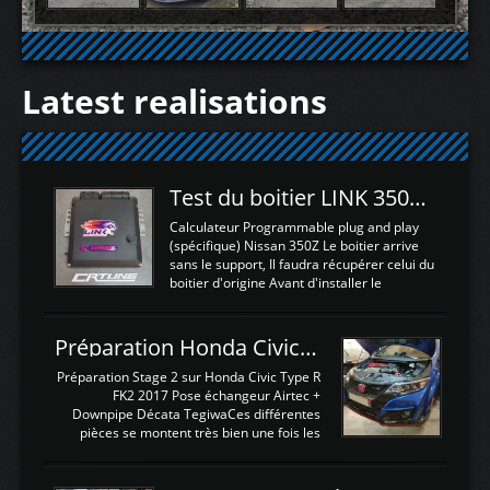
Latest realisations
Test du boitier LINK 350Z Plugin ECU
Calculateur Programmable plug and play
(spécifique) Nissan 350Z Le boitier arrive
sans le support, Il faudra récupérer celui du
boitier d'origine Avant d'installer le
calculateur dans la voiture, nous allons
connecter le harness d'extension afin
d'envoyer l'information de la large bande
Préparation Honda Civic Type R FK2
dans le boitier. sydney sweeney deepfake
La sortie 0-5V de l'afr sera connectée sur
Préparation Stage 2 sur Honda Civic Type R
l'entrée AN Volt 8 et GndAN pour
FK2 2017 Pose échangeur Airtec +
Analogique, et Volt car l'information est une
Downpipe Décata TegiwaCes différentes
tension (Pas une résistance variable d'un
pièces se montent très bien une fois les
capteur de pression ou de température Il
passages de roues et l'imposant fond plat
est temps de brancher le ...
déposé. L'échangeur massif demande une
légere découpe du plastique inferieur,