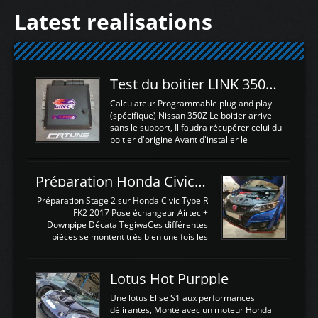
Latest realisations
Test du boitier LINK 350Z Plugin ECU
Calculateur Programmable plug and play
(spécifique) Nissan 350Z Le boitier arrive
sans le support, Il faudra récupérer celui du
boitier d'origine Avant d'installer le
calculateur dans la voiture, nous allons
connecter le harness d'extension afin
d'envoyer l'information de la large bande
Préparation Honda Civic Type R FK2
dans le boitier. sydney sweeney deepfake
La sortie 0-5V de l'afr sera connectée sur
Préparation Stage 2 sur Honda Civic Type R
l'entrée AN Volt 8 et GndAN pour
FK2 2017 Pose échangeur Airtec +
Analogique, et Volt car l'information est une
Downpipe Décata TegiwaCes différentes
tension (Pas une résistance variable d'un
pièces se montent très bien une fois les
capteur de pression ou de température Il
passages de roues et l'imposant fond plat
est temps de brancher le ...
déposé. L'échangeur massif demande une
légere découpe du plastique inferieur,
Lotus Hot Purpple
negénant en rien la structure ou le
fonctionnement du fond plat. Une
Une lotus Elise S1 aux performances
reprogrammation Stage 2 est faite sur le
délirantes, Monté avec un moteur Honda