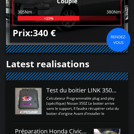
Couple
305Nm
380Nm
+25%
Prix:340 €
RENDEZ-
VOUS
Latest realisations
Test du boitier LINK 350Z Plugin ECU
Calculateur Programmable plug and play
(spécifique) Nissan 350Z Le boitier arrive
sans le support, Il faudra récupérer celui du
boitier d'origine Avant d'installer le
calculateur dans la voiture, nous allons
connecter le harness d'extension afin
d'envoyer l'information de la large bande
Préparation Honda Civic Type R FK2
dans le boitier. sydney sweeney deepfake