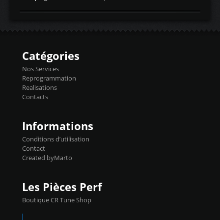
temperaturetemperature d'air
Reprog SP + Flashpro 1130€ TTC Reprog
d'admissiontemp ex. pour atmo -30- 80°C
E85 + Débridage injecteurs + Flashpro
moteurs suralsECT/CTSengine coolant
1220€ TTC Reprog E85 + SP98 + Débridage
temperaturetemperature ldr moteurtemp
Injecteurs + Flashpro 1370€ TTC Le
ex. a froid 80-100°C a ...
Flashpro permet un accès complet à tous
les paramètres moteur et ainsi une gestion
Catégories
précise et performante. Vous pourrez
basculer de la carto sans plomb à Ethanol à
Nos Services
l'aide du flashpro OPTION ECONOMIQUES
Reprogrammation
Reprog SP 98 sur le calculateur d'origine
Realisations
450€ TTC Un gain d'environ 10cv et 15nm
Contacts
...
Informations
Conditions d’utilisation
Contact
Created byMarto
Les Pièces Perf
Boutique CR Tune Shop