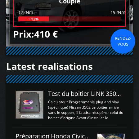
Couple
172Nm
192Nm
+12%
Prix:410 €
RENDEZ-
VOUS
Latest realisations
Test du boitier LINK 350Z Plugin ECU
Calculateur Programmable plug and play
(spécifique) Nissan 350Z Le boitier arrive
sans le support, Il faudra récupérer celui du
boitier d'origine Avant d'installer le
calculateur dans la voiture, nous allons
connecter le harness d'extension afin
d'envoyer l'information de la large bande
Préparation Honda Civic Type R FK2
dans le boitier. sydney sweeney deepfake