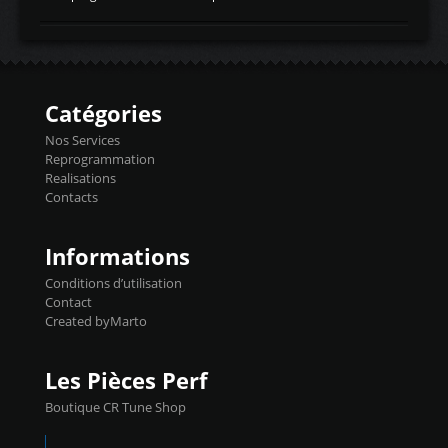
temperaturetemperature d'air
Reprog SP + Flashpro 1130€ TTC Reprog
d'admissiontemp ex. pour atmo -30- 80°C
E85 + Débridage injecteurs + Flashpro
moteurs suralsECT/CTSengine coolant
1220€ TTC Reprog E85 + SP98 + Débridage
temperaturetemperature ldr moteurtemp
Injecteurs + Flashpro 1370€ TTC Le
ex. a froid 80-100°C a ...
Flashpro permet un accès complet à tous
les paramètres moteur et ainsi une gestion
Catégories
précise et performante. Vous pourrez
basculer de la carto sans plomb à Ethanol à
Nos Services
l'aide du flashpro OPTION ECONOMIQUES
Reprogrammation
Reprog SP 98 sur le calculateur d'origine
Realisations
450€ TTC Un gain d'environ 10cv et 15nm
Contacts
...
Informations
Conditions d’utilisation
Contact
Created byMarto
Les Pièces Perf
Boutique CR Tune Shop