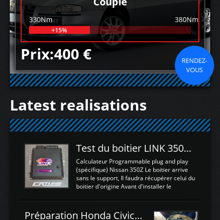
Couple
330Nm
380Nm
+15%
Prix:400 €
RENDEZ-
VOUS
Latest realisations
Test du boitier LINK 350Z Plugin ECU
Calculateur Programmable plug and play
(spécifique) Nissan 350Z Le boitier arrive
sans le support, Il faudra récupérer celui du
boitier d'origine Avant d'installer le
calculateur dans la voiture, nous allons
connecter le harness d'extension afin
d'envoyer l'information de la large bande
Préparation Honda Civic Type R FK2
dans le boitier. sydney sweeney deepfake