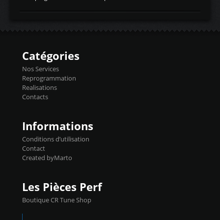
temperaturetemperature d'air
Reprog SP + Flashpro 1130€ TTC Reprog
d'admissiontemp ex. pour atmo -30- 80°C
E85 + Débridage injecteurs + Flashpro
moteurs suralsECT/CTSengine coolant
1220€ TTC Reprog E85 + SP98 + Débridage
temperaturetemperature ldr moteurtemp
Injecteurs + Flashpro 1370€ TTC Le
ex. a froid 80-100°C a ...
Flashpro permet un accès complet à tous
les paramètres moteur et ainsi une gestion
Catégories
précise et performante. Vous pourrez
basculer de la carto sans plomb à Ethanol à
Nos Services
l'aide du flashpro OPTION ECONOMIQUES
Reprogrammation
Reprog SP 98 sur le calculateur d'origine
Realisations
450€ TTC Un gain d'environ 10cv et 15nm
Contacts
...
Informations
Conditions d’utilisation
Contact
Created byMarto
Les Pièces Perf
Boutique CR Tune Shop