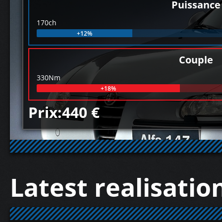
Puissance
170ch
+12%
Couple
330Nm
+18%
Prix:440 €
Latest realisatio