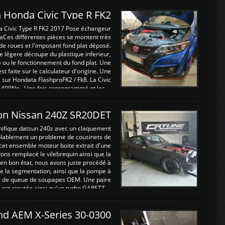
 Honda Civic Type R FK2
a Civic Type R FK2 2017 Pose échangeur
Ces différentes pièces se montent très
de roues et l'imposant fond plat déposé.
légere découpe du plastique inferieur,
e ou le fonctionnement du fond plat. Une
 faite sur le calculateur d'origine. Une
sur Hondata FlashproFK2 / Fk8. La Civic
 400Nn , Une fois reprogrammé et les ...
on Nissan 240Z SR20DET
nifique datsun 240z avec un claquement
blablement un probleme de cousinets de
cet ensemble moteur boite extrait d'une
ns remplacé le vilebrequin ainsi que la
t en bon état, nous avons juste procédé à
 la segmentation, ainsi que la pompe à
ints de queue de soupapes OEM. Une paire
est ajoutée ainsi qu'un turbo GARETT ...
and AEM X-Series 30-0300