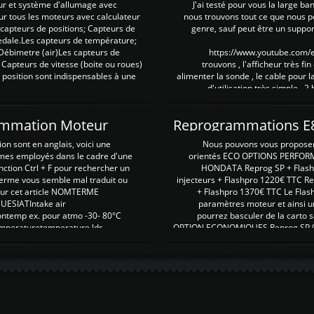
ur et système d'allumage avec
J'ai testé pour vous la large ba
our tous les moteurs avec calculateur
nous trouvons tout ce que nous p
es capteurs de positions; Capteurs de
genre, sauf peut être un suppor
pedale.Les capteurs de température;
Débimetre (air)Les capteurs de
https://www.youtube.com
 Capteurs de vitesse (boite ou roues)
trouvons , l'afficheur très fin
 position sont indispensables à une
alimenter la sonde , le cable pour l
d'utilisation très simple , 2
rammation Moteur
on sont en anglais, voici une
Nous pouvons vous proposer d
rmes employés dans le cadre d'une
orientés ECO OPTIONS PERFOR
nction Ctrl + F pour rechercher un
HONDATA Reprog SP + Flash
erme vous semble mal traduit ou
injecteurs + Flashpro 1220€ TTC R
r sur cet article NOMTERME
+ Flashpro 1370€ TTC Le Flas
SIATIntake air
paramètres moteur et ainsi u
ontemp ex. pour atmo -30- 80°C
pourrez basculer de la carto s
emperaturetemperature ldr
OPTION ECONOMIQUES Reprog SP 98 