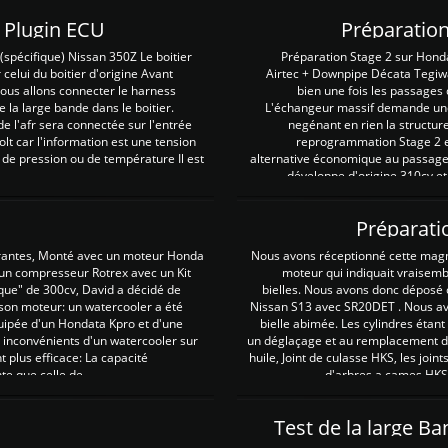
Z Plugin ECU
Préparation
spécifique) Nissan 350Z Le boitier
Préparation Stage 2 sur Hond
 celui du boitier d'origine Avant
Airtec + Downpipe Décata Tegiwa
 nous allons connecter le harness
bien une fois les passages 
e la large bande dans le boitier.
L'échangeur massif demande une 
e l'afr sera connectée sur l'entrée
negénant en rien la structur
lt car l'information est une tension
reprogrammation Stage 2 est
 de pression ou de température Il est
alternative économique au passage 
développe d'origine 310cv et
Préparati
irantes, Monté avec un moteur Honda
Nous avons réceptionné cette mag
 un compresseur Rotrex avec un Kit
moteur qui indiquait vraisem
que" de 300cv, David a décidé de
bielles. Nous avons donc déposé 
 son moteur: un watercooler a été
Nissan S13 avec SR20DET . Nous avo
uipée d'un Hondata Kpro et d'une
bielle abimée. Les cylindres étan
 inconvénients d'un watercooler sur
un déglaçage et au remplacement de
plus efficace: La capacité
huile, Joint de culasse HKS, les jo
te que celle de ...
d'arbres a cames HKS 
Test de la large B