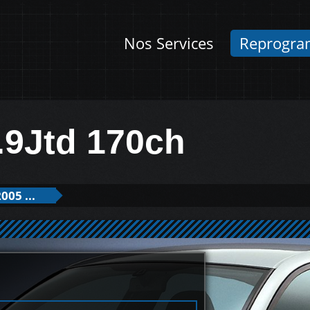
Nos Services
Reprogra
.9Jtd 170ch
005 ...