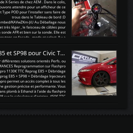
nde X-Series de chez AEM . Dans le colis,
ouvons attendre pour un afficheur de ce
t Type POD pour l'installer sans faire de
trous dans le Tableau de bord :D
/embed/KAVwZKm-JiU Au Déballage nous
 et très léger , le faisceau de câbles pour
a sonde AFR et bien sur la sonde. Elle est
 boutons en façade , mode et select. Il y a
différentes fonctions ...
Reprogrammations E85 et SP98 pour Civic Type R FN2
ifférentes solutions orientés Perfs. ou
MANCES Reprogrammation sur Flashpro
pro 1130€ TTC Reprog E85 + Débridage
eprog E85 + SP98 + Débridage Injecteurs
hpro permet un accès complet à tous les
ne gestion précise et performante. Vous
ans plomb à Ethanol à l'aide du flashpro
sur le calculateur d'origine 450€ TTC
Un gain d'environ 10cv et 15nm ...