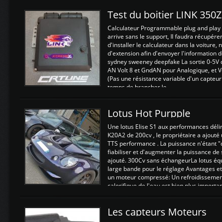
Test du boitier LINK 350
Calculateur Programmable plug and play (
arrive sans le support, Il faudra récupérer
d'installer le calculateur dans la voiture,
d'extension afin d'envoyer l'information d
sydney sweeney deepfake La sortie 0-5V d
AN Volt 8 et GndAN pour Analogique, et Vo
(Pas une résistance variable d'un capteur
temps de brancher le ...
Lotus Hot Purpple
Une lotus Elise S1 aux performances dél
K20A2 de 200cv , le propriétaire a ajouté
TTS performance . La puissance n'étant "
fiabiliser et d'augmenter la puissance de
ajouté. 300Cv sans échangeurLa lotus éq
large bande pour le réglage Avantages et
un moteur compressé: Un refroidissement 
calorifique de l'eau est bien plus importan
Les capteurs Moteurs