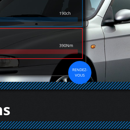
190ch
390Nm
RENDEZ-
VOUS
ns