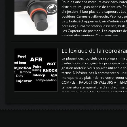
Pour les anciens moteurs avec carburate
distributeurs , pas besoin de capteurs. P
d'injection, il faut plusieurs capteurs . L
positions Cames et vilbrequin, Papillon, 
Eau, huile, échappement, air d'admission
pression; suralimentation, essence, huile,
Les Capteurs de position. Les capteurs de
gestion électronique. C'est avec ces ...
Le lexique de la reprog
La plupart des logiciels de reprogrammati
traduction en Français des principaux te
gestion moteur. Vous pouvez utiliser la fo
terme N'hésitez pas à commenter si un t
manquant, au plaisir de lire votre retou
COMPLETTRADUCTIONVALEURS ATTENDUE
temperaturetemperature d'air d'admissi
moteurs suralsECT/CTSengine coolant t
moteurtemp ex. a froid 80-100°C a ...