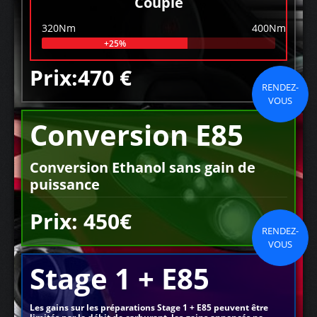
Couple
320Nm
400Nm
+25%
Prix:470 €
RENDEZ-
VOUS
Conversion E85
Conversion Ethanol sans gain de
puissance
Prix: 450€
RENDEZ-
VOUS
Stage 1 + E85
Les gains sur les préparations Stage 1 + E85 peuvent être