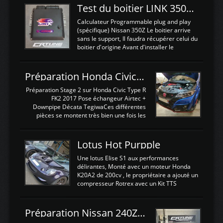
Test du boitier LINK 350Z Plugin ECU
Calculateur Programmable plug and play
(spécifique) Nissan 350Z Le boitier arrive
sans le support, Il faudra récupérer celui du
boitier d'origine Avant d'installer le
calculateur dans la voiture, nous allons
connecter le harness d'extension afin
d'envoyer l'information de la large bande
Préparation Honda Civic Type R FK2
dans le boitier. sydney sweeney deepfake
La sortie 0-5V de l'afr sera connectée sur
Préparation Stage 2 sur Honda Civic Type R
l'entrée AN Volt 8 et GndAN pour
FK2 2017 Pose échangeur Airtec +
Analogique, et Volt car l'information est une
Downpipe Décata TegiwaCes différentes
tension (Pas une résistance variable d'un
pièces se montent très bien une fois les
capteur de pression ou de température Il
passages de roues et l'imposant fond plat
est temps de brancher le ...
déposé. L'échangeur massif demande une
légere découpe du plastique inferieur,
Lotus Hot Purpple
negénant en rien la structure ou le
fonctionnement du fond plat. Une
Une lotus Elise S1 aux performances
reprogrammation Stage 2 est faite sur le
délirantes, Monté avec un moteur Honda
calculateur d'origine. Une alternative
K20A2 de 200cv , le propriétaire a ajouté un
économique au passage sur Hondata
compresseur Rotrex avec un Kit TTS
FlashproFK2 / Fk8. La Civic développe
performance . La puissance n'étant "que"
d'origine 310cv et 400Nn , Une fois
de 300cv, David a décidé de fiabiliser et
reprogrammé et les ...
d'augmenter la puissance de son moteur:
Préparation Nissan 240Z SR20DET
un watercooler a été ajouté. 300Cv sans