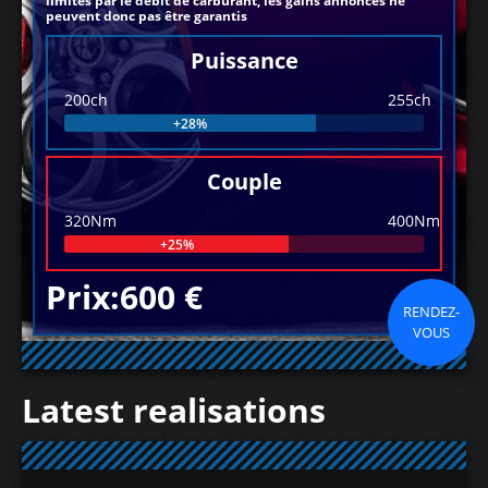
limités par le débit de carburant, les gains annoncés ne
peuvent donc pas être garantis
Puissance
200ch
255ch
+28%
Couple
320Nm
400Nm
+25%
Prix:600 €
RENDEZ-
VOUS
Latest realisations