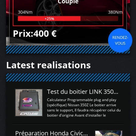
Couple
304Nm
380Nm
+25%
Prix:400 €
RENDEZ-
VOUS
Latest realisations
Test du boitier LINK 350Z Plugin ECU
Calculateur Programmable plug and play
(spécifique) Nissan 350Z Le boitier arrive
sans le support, Il faudra récupérer celui du
boitier d'origine Avant d'installer le
calculateur dans la voiture, nous allons
connecter le harness d'extension afin
d'envoyer l'information de la large bande
Préparation Honda Civic Type R FK2
dans le boitier. sydney sweeney deepfake