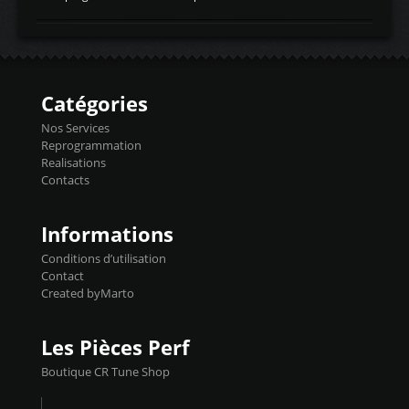
temperaturetemperature d'air
Reprog SP + Flashpro 1130€ TTC Reprog
d'admissiontemp ex. pour atmo -30- 80°C
E85 + Débridage injecteurs + Flashpro
moteurs suralsECT/CTSengine coolant
1220€ TTC Reprog E85 + SP98 + Débridage
temperaturetemperature ldr moteurtemp
Injecteurs + Flashpro 1370€ TTC Le
ex. a froid 80-100°C a ...
Flashpro permet un accès complet à tous
les paramètres moteur et ainsi une gestion
Catégories
précise et performante. Vous pourrez
basculer de la carto sans plomb à Ethanol à
Nos Services
l'aide du flashpro OPTION ECONOMIQUES
Reprogrammation
Reprog SP 98 sur le calculateur d'origine
Realisations
450€ TTC Un gain d'environ 10cv et 15nm
Contacts
...
Informations
Conditions d’utilisation
Contact
Created byMarto
Les Pièces Perf
Boutique CR Tune Shop