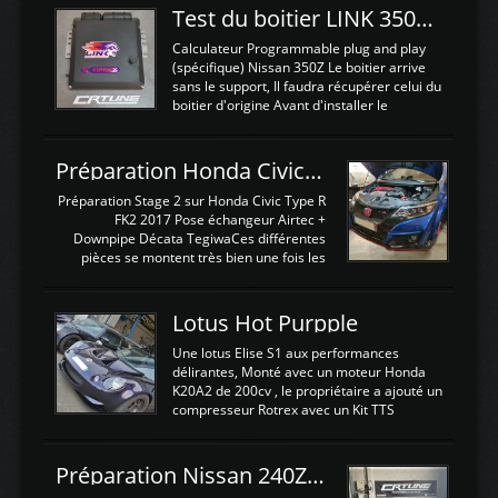
Test du boitier LINK 350Z Plugin ECU
Calculateur Programmable plug and play
(spécifique) Nissan 350Z Le boitier arrive
sans le support, Il faudra récupérer celui du
boitier d'origine Avant d'installer le
calculateur dans la voiture, nous allons
connecter le harness d'extension afin
d'envoyer l'information de la large bande
Préparation Honda Civic Type R FK2
dans le boitier. sydney sweeney deepfake
La sortie 0-5V de l'afr sera connectée sur
Préparation Stage 2 sur Honda Civic Type R
l'entrée AN Volt 8 et GndAN pour
FK2 2017 Pose échangeur Airtec +
Analogique, et Volt car l'information est une
Downpipe Décata TegiwaCes différentes
tension (Pas une résistance variable d'un
pièces se montent très bien une fois les
capteur de pression ou de température Il
passages de roues et l'imposant fond plat
est temps de brancher le ...
déposé. L'échangeur massif demande une
légere découpe du plastique inferieur,
Lotus Hot Purpple
negénant en rien la structure ou le
fonctionnement du fond plat. Une
Une lotus Elise S1 aux performances
reprogrammation Stage 2 est faite sur le
délirantes, Monté avec un moteur Honda
calculateur d'origine. Une alternative
K20A2 de 200cv , le propriétaire a ajouté un
économique au passage sur Hondata
compresseur Rotrex avec un Kit TTS
FlashproFK2 / Fk8. La Civic développe
performance . La puissance n'étant "que"
d'origine 310cv et 400Nn , Une fois
de 300cv, David a décidé de fiabiliser et
reprogrammé et les ...
d'augmenter la puissance de son moteur:
Préparation Nissan 240Z SR20DET
un watercooler a été ajouté. 300Cv sans