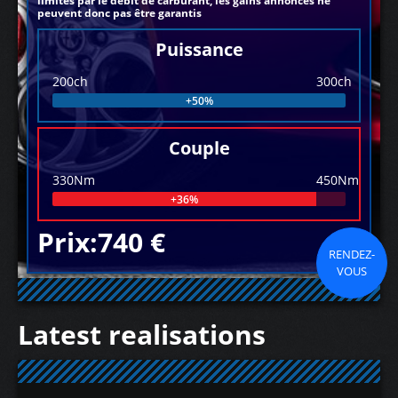
limités par le débit de carburant, les gains annoncés ne
peuvent donc pas être garantis
Puissance
200ch
300ch
+50%
Couple
330Nm
450Nm
+36%
Prix:740 €
RENDEZ-
VOUS
Latest realisations