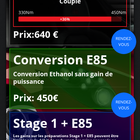
Couple
330Nm
450Nm
+36%
Prix:640 €
RENDEZ-
VOUS
Conversion E85
Conversion Ethanol sans gain de
puissance
Prix: 450€
RENDEZ-
VOUS
Stage 1 + E85
Les gains sur les préparations Stage 1 + E85 peuvent être