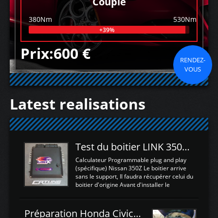
Couple
380Nm
530Nm
+39%
Prix:600 €
RENDEZ-
VOUS
Latest realisations
Test du boitier LINK 350Z Plugin ECU
Calculateur Programmable plug and play
(spécifique) Nissan 350Z Le boitier arrive
sans le support, Il faudra récupérer celui du
boitier d'origine Avant d'installer le
calculateur dans la voiture, nous allons
connecter le harness d'extension afin
d'envoyer l'information de la large bande
Préparation Honda Civic Type R FK2
dans le boitier. sydney sweeney deepfake