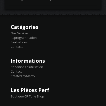
temperaturetemperature d'air
Reprog SP + Flashpro 1130€ TTC Reprog
d'admissiontemp ex. pour atmo -30- 80°C
E85 + Débridage injecteurs + Flashpro
moteurs suralsECT/CTSengine coolant
1220€ TTC Reprog E85 + SP98 + Débridage
temperaturetemperature ldr moteurtemp
Injecteurs + Flashpro 1370€ TTC Le
ex. a froid 80-100°C a ...
Flashpro permet un accès complet à tous
les paramètres moteur et ainsi une gestion
Catégories
précise et performante. Vous pourrez
basculer de la carto sans plomb à Ethanol à
Nos Services
l'aide du flashpro OPTION ECONOMIQUES
Reprogrammation
Reprog SP 98 sur le calculateur d'origine
Realisations
450€ TTC Un gain d'environ 10cv et 15nm
Contacts
...
Informations
Conditions d’utilisation
Contact
Created byMarto
Les Pièces Perf
Boutique CR Tune Shop