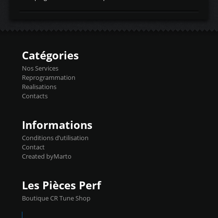
temperaturetemperature d'air
Reprog SP + Flashpro 1130€ TTC Reprog
d'admissiontemp ex. pour atmo -30- 80°C
E85 + Débridage injecteurs + Flashpro
moteurs suralsECT/CTSengine coolant
1220€ TTC Reprog E85 + SP98 + Débridage
temperaturetemperature ldr moteurtemp
Injecteurs + Flashpro 1370€ TTC Le
ex. a froid 80-100°C a ...
Flashpro permet un accès complet à tous
les paramètres moteur et ainsi une gestion
Catégories
précise et performante. Vous pourrez
basculer de la carto sans plomb à Ethanol à
Nos Services
l'aide du flashpro OPTION ECONOMIQUES
Reprogrammation
Reprog SP 98 sur le calculateur d'origine
Realisations
450€ TTC Un gain d'environ 10cv et 15nm
Contacts
...
Informations
Conditions d’utilisation
Contact
Created byMarto
Les Pièces Perf
Boutique CR Tune Shop