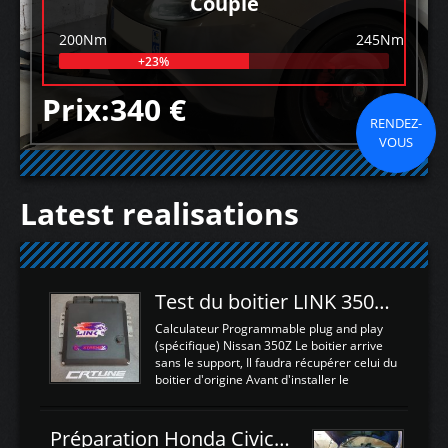
Couple
200Nm
245Nm
+23%
Prix:340 €
RENDEZ-
VOUS
Latest realisations
Test du boitier LINK 350Z Plugin ECU
Calculateur Programmable plug and play
(spécifique) Nissan 350Z Le boitier arrive
sans le support, Il faudra récupérer celui du
boitier d'origine Avant d'installer le
calculateur dans la voiture, nous allons
connecter le harness d'extension afin
d'envoyer l'information de la large bande
Préparation Honda Civic Type R FK2
dans le boitier. sydney sweeney deepfake