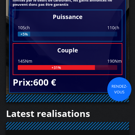
limités par le débit de carburant, les gains annoncés ne
peuvent donc pas être garantis
Puissance
105ch
110ch
+5%
Couple
145Nm
190Nm
+31%
Prix:600 €
RENDEZ-
VOUS
Latest realisations