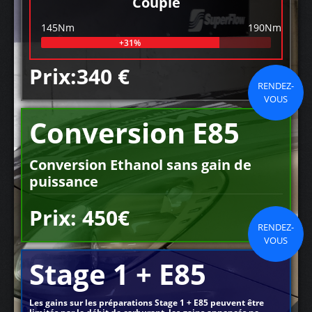
Couple
145Nm
190Nm
+31%
Prix:340 €
RENDEZ-
VOUS
Conversion E85
Conversion Ethanol sans gain de
puissance
Prix: 450€
RENDEZ-
VOUS
Stage 1 + E85
Les gains sur les préparations Stage 1 + E85 peuvent être