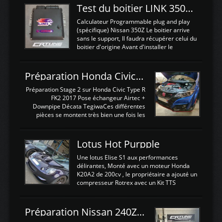
Test du boitier LINK 350Z Plugin ECU
Calculateur Programmable plug and play
(spécifique) Nissan 350Z Le boitier arrive
sans le support, Il faudra récupérer celui du
boitier d'origine Avant d'installer le
calculateur dans la voiture, nous allons
connecter le harness d'extension afin
d'envoyer l'information de la large bande
Préparation Honda Civic Type R FK2
dans le boitier. sydney sweeney deepfake
La sortie 0-5V de l'afr sera connectée sur
Préparation Stage 2 sur Honda Civic Type R
l'entrée AN Volt 8 et GndAN pour
FK2 2017 Pose échangeur Airtec +
Analogique, et Volt car l'information est une
Downpipe Décata TegiwaCes différentes
tension (Pas une résistance variable d'un
pièces se montent très bien une fois les
capteur de pression ou de température Il
passages de roues et l'imposant fond plat
est temps de brancher le ...
déposé. L'échangeur massif demande une
légere découpe du plastique inferieur,
Lotus Hot Purpple
negénant en rien la structure ou le
fonctionnement du fond plat. Une
Une lotus Elise S1 aux performances
reprogrammation Stage 2 est faite sur le
délirantes, Monté avec un moteur Honda
calculateur d'origine. Une alternative
K20A2 de 200cv , le propriétaire a ajouté un
économique au passage sur Hondata
compresseur Rotrex avec un Kit TTS
FlashproFK2 / Fk8. La Civic développe
performance . La puissance n'étant "que"
d'origine 310cv et 400Nn , Une fois
de 300cv, David a décidé de fiabiliser et
reprogrammé et les ...
d'augmenter la puissance de son moteur:
Préparation Nissan 240Z SR20DET
un watercooler a été ajouté. 300Cv sans