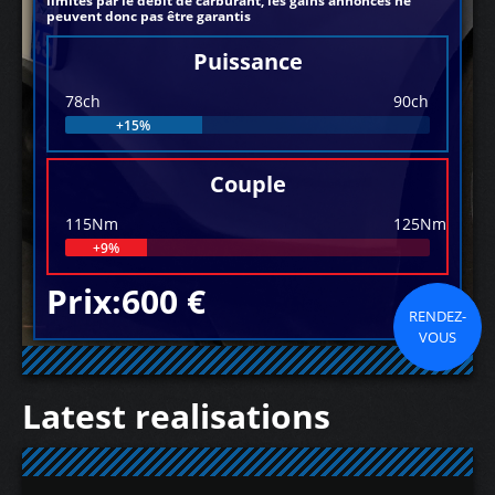
limités par le débit de carburant, les gains annoncés ne
peuvent donc pas être garantis
Puissance
78ch
90ch
+15%
Couple
115Nm
125Nm
+9%
Prix:600 €
RENDEZ-
VOUS
Latest realisations