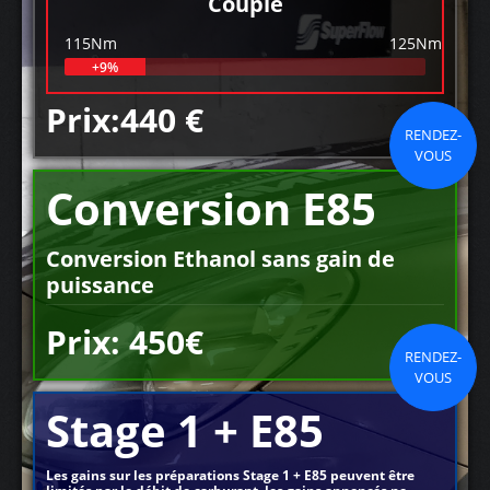
Couple
115Nm
125Nm
+9%
Prix:440 €
RENDEZ-
VOUS
Conversion E85
Conversion Ethanol sans gain de
puissance
Prix: 450€
RENDEZ-
VOUS
Stage 1 + E85
Les gains sur les préparations Stage 1 + E85 peuvent être