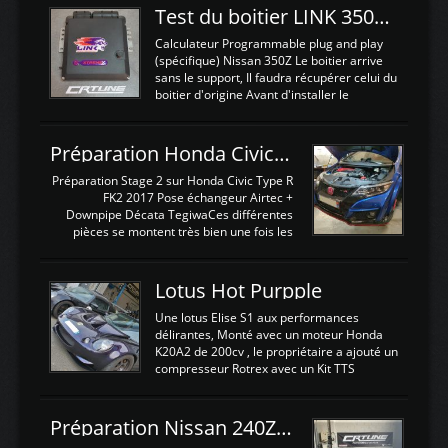
Test du boitier LINK 350Z Plugin ECU
Calculateur Programmable plug and play
(spécifique) Nissan 350Z Le boitier arrive
sans le support, Il faudra récupérer celui du
boitier d'origine Avant d'installer le
calculateur dans la voiture, nous allons
connecter le harness d'extension afin
d'envoyer l'information de la large bande
Préparation Honda Civic Type R FK2
dans le boitier. sydney sweeney deepfake
La sortie 0-5V de l'afr sera connectée sur
Préparation Stage 2 sur Honda Civic Type R
l'entrée AN Volt 8 et GndAN pour
FK2 2017 Pose échangeur Airtec +
Analogique, et Volt car l'information est une
Downpipe Décata TegiwaCes différentes
tension (Pas une résistance variable d'un
pièces se montent très bien une fois les
capteur de pression ou de température Il
passages de roues et l'imposant fond plat
est temps de brancher le ...
déposé. L'échangeur massif demande une
légere découpe du plastique inferieur,
Lotus Hot Purpple
negénant en rien la structure ou le
fonctionnement du fond plat. Une
Une lotus Elise S1 aux performances
reprogrammation Stage 2 est faite sur le
délirantes, Monté avec un moteur Honda
calculateur d'origine. Une alternative
K20A2 de 200cv , le propriétaire a ajouté un
économique au passage sur Hondata
compresseur Rotrex avec un Kit TTS
FlashproFK2 / Fk8. La Civic développe
performance . La puissance n'étant "que"
d'origine 310cv et 400Nn , Une fois
de 300cv, David a décidé de fiabiliser et
reprogrammé et les ...
d'augmenter la puissance de son moteur:
Préparation Nissan 240Z SR20DET
un watercooler a été ajouté. 300Cv sans