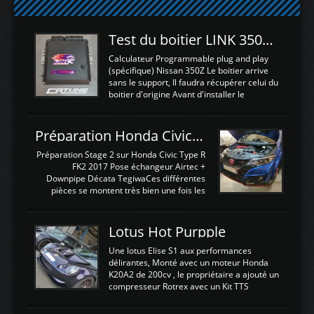
Test du boitier LINK 350Z Plugin ECU
Calculateur Programmable plug and play
(spécifique) Nissan 350Z Le boitier arrive
sans le support, Il faudra récupérer celui du
boitier d'origine Avant d'installer le
calculateur dans la voiture, nous allons
connecter le harness d'extension afin
d'envoyer l'information de la large bande
Préparation Honda Civic Type R FK2
dans le boitier. sydney sweeney deepfake
La sortie 0-5V de l'afr sera connectée sur
Préparation Stage 2 sur Honda Civic Type R
l'entrée AN Volt 8 et GndAN pour
FK2 2017 Pose échangeur Airtec +
Analogique, et Volt car l'information est une
Downpipe Décata TegiwaCes différentes
tension (Pas une résistance variable d'un
pièces se montent très bien une fois les
capteur de pression ou de température Il
passages de roues et l'imposant fond plat
est temps de brancher le ...
déposé. L'échangeur massif demande une
légere découpe du plastique inferieur,
Lotus Hot Purpple
negénant en rien la structure ou le
fonctionnement du fond plat. Une
Une lotus Elise S1 aux performances
reprogrammation Stage 2 est faite sur le
délirantes, Monté avec un moteur Honda
calculateur d'origine. Une alternative
K20A2 de 200cv , le propriétaire a ajouté un
économique au passage sur Hondata
compresseur Rotrex avec un Kit TTS
FlashproFK2 / Fk8. La Civic développe
performance . La puissance n'étant "que"
d'origine 310cv et 400Nn , Une fois
de 300cv, David a décidé de fiabiliser et