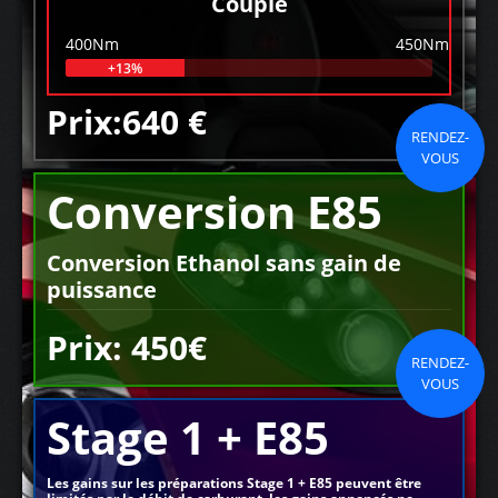
Couple
400Nm
450Nm
+13%
Prix:640 €
RENDEZ-
VOUS
Conversion E85
Conversion Ethanol sans gain de
puissance
Prix: 450€
RENDEZ-
VOUS
Stage 1 + E85
Les gains sur les préparations Stage 1 + E85 peuvent être