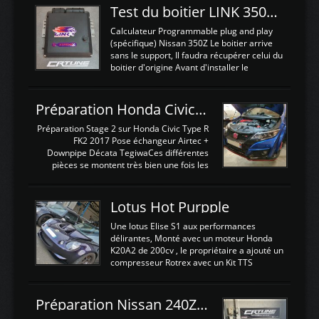
Test du boitier LINK 350Z Plugin ECU
Calculateur Programmable plug and play
(spécifique) Nissan 350Z Le boitier arrive
sans le support, Il faudra récupérer celui du
boitier d'origine Avant d'installer le
calculateur dans la voiture, nous allons
connecter le harness d'extension afin
d'envoyer l'information de la large bande
Préparation Honda Civic Type R FK2
dans le boitier. sydney sweeney deepfake
La sortie 0-5V de l'afr sera connectée sur
Préparation Stage 2 sur Honda Civic Type R
l'entrée AN Volt 8 et GndAN pour
FK2 2017 Pose échangeur Airtec +
Analogique, et Volt car l'information est une
Downpipe Décata TegiwaCes différentes
tension (Pas une résistance variable d'un
pièces se montent très bien une fois les
capteur de pression ou de température Il
passages de roues et l'imposant fond plat
est temps de brancher le ...
déposé. L'échangeur massif demande une
légere découpe du plastique inferieur,
Lotus Hot Purpple
negénant en rien la structure ou le
fonctionnement du fond plat. Une
Une lotus Elise S1 aux performances
reprogrammation Stage 2 est faite sur le
délirantes, Monté avec un moteur Honda
calculateur d'origine. Une alternative
K20A2 de 200cv , le propriétaire a ajouté un
économique au passage sur Hondata
compresseur Rotrex avec un Kit TTS
FlashproFK2 / Fk8. La Civic développe
performance . La puissance n'étant "que"
d'origine 310cv et 400Nn , Une fois
de 300cv, David a décidé de fiabiliser et
reprogrammé et les ...
d'augmenter la puissance de son moteur:
Préparation Nissan 240Z SR20DET
un watercooler a été ajouté. 300Cv sans