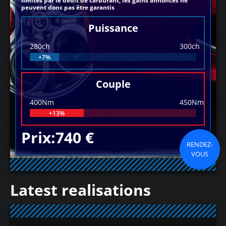
limités par le débit de carburant, les gains annoncés ne
peuvent donc pas être garantis
Puissance
280ch
300ch
+7%
Couple
400Nm
450Nm
+13%
Prix:740 €
RENDEZ-
VOUS
Latest realisations