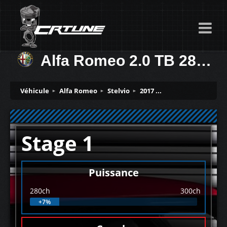
Alfa Romeo 2.0 TB 280ch
Véhicule
Alfa Romeo
Stelvio
2017 ...
Stage 1
Puissance
280ch
300ch
+7%