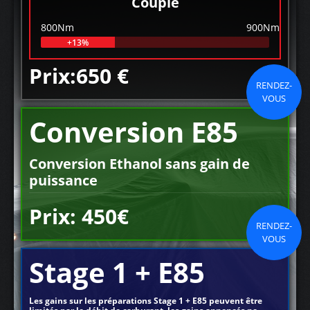
Couple
800Nm
900Nm
+13%
Prix:650 €
RENDEZ-
VOUS
Conversion E85
Conversion Ethanol sans gain de
puissance
Prix: 450€
RENDEZ-
VOUS
Stage 1 + E85
Les gains sur les préparations Stage 1 + E85 peuvent être