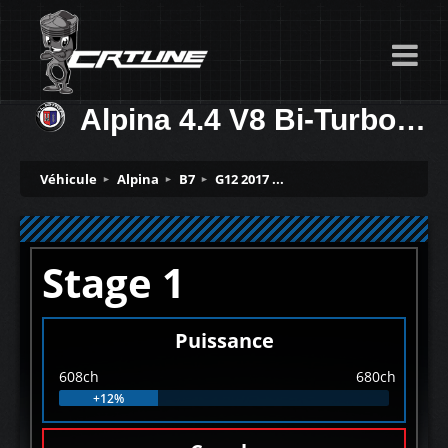
Alpina 4.4 V8 Bi-Turbo 608ch
Véhicule
Alpina
B7
G12 2017 ...
Stage 1
Puissance
608ch
680ch
+12%