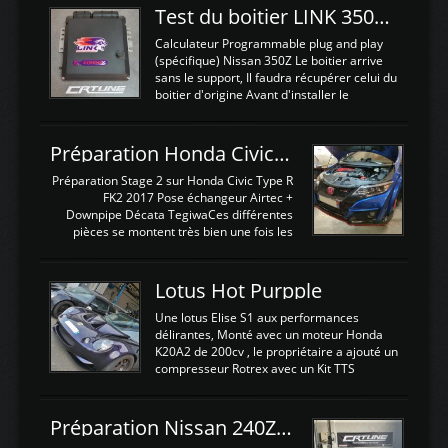
Test du boitier LINK 350Z Plugin ECU
Calculateur Programmable plug and play
(spécifique) Nissan 350Z Le boitier arrive
sans le support, Il faudra récupérer celui du
boitier d'origine Avant d'installer le
calculateur dans la voiture, nous allons
connecter le harness d'extension afin
d'envoyer l'information de la large bande
Préparation Honda Civic Type R FK2
dans le boitier. sydney sweeney deepfake
La sortie 0-5V de l'afr sera connectée sur
Préparation Stage 2 sur Honda Civic Type R
l'entrée AN Volt 8 et GndAN pour
FK2 2017 Pose échangeur Airtec +
Analogique, et Volt car l'information est une
Downpipe Décata TegiwaCes différentes
tension (Pas une résistance variable d'un
pièces se montent très bien une fois les
capteur de pression ou de température Il
passages de roues et l'imposant fond plat
est temps de brancher le ...
déposé. L'échangeur massif demande une
légere découpe du plastique inferieur,
Lotus Hot Purpple
negénant en rien la structure ou le
fonctionnement du fond plat. Une
Une lotus Elise S1 aux performances
reprogrammation Stage 2 est faite sur le
délirantes, Monté avec un moteur Honda
calculateur d'origine. Une alternative
K20A2 de 200cv , le propriétaire a ajouté un
économique au passage sur Hondata
compresseur Rotrex avec un Kit TTS
FlashproFK2 / Fk8. La Civic développe
performance . La puissance n'étant "que"
d'origine 310cv et 400Nn , Une fois
de 300cv, David a décidé de fiabiliser et
reprogrammé et les ...
d'augmenter la puissance de son moteur:
Préparation Nissan 240Z SR20DET
un watercooler a été ajouté. 300Cv sans