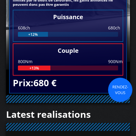
limités par le débit de carburant, les gains annoncés ne
peuvent donc pas être garantis
Puissance
608ch
680ch
+12%
Couple
800Nm
900Nm
+13%
Prix:680 €
RENDEZ-
VOUS
Latest realisations