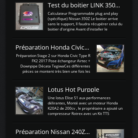
Test du boitier LINK 350Z Plugin ECU
Calculateur Programmable plug and play
(spécifique) Nissan 350Z Le boitier arrive
sans le support, Il faudra récupérer celui du
boitier d'origine Avant d'installer le
calculateur dans la voiture, nous allons
connecter le harness d'extension afin
d'envoyer l'information de la large bande
Préparation Honda Civic Type R FK2
dans le boitier. sydney sweeney deepfake
La sortie 0-5V de l'afr sera connectée sur
Préparation Stage 2 sur Honda Civic Type R
l'entrée AN Volt 8 et GndAN pour
FK2 2017 Pose échangeur Airtec +
Analogique, et Volt car l'information est une
Downpipe Décata TegiwaCes différentes
tension (Pas une résistance variable d'un
pièces se montent très bien une fois les
capteur de pression ou de température Il
passages de roues et l'imposant fond plat
est temps de brancher le ...
déposé. L'échangeur massif demande une
légere découpe du plastique inferieur,
Lotus Hot Purpple
negénant en rien la structure ou le
fonctionnement du fond plat. Une
Une lotus Elise S1 aux performances
reprogrammation Stage 2 est faite sur le
délirantes, Monté avec un moteur Honda
calculateur d'origine. Une alternative
K20A2 de 200cv , le propriétaire a ajouté un
économique au passage sur Hondata
compresseur Rotrex avec un Kit TTS
FlashproFK2 / Fk8. La Civic développe
performance . La puissance n'étant "que"
d'origine 310cv et 400Nn , Une fois
de 300cv, David a décidé de fiabiliser et
reprogrammé et les ...
d'augmenter la puissance de son moteur:
Préparation Nissan 240Z SR20DET
un watercooler a été ajouté. 300Cv sans