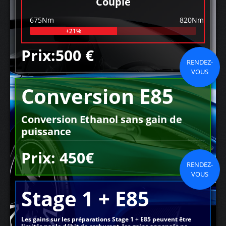
Couple
675Nm
820Nm
+21%
Prix:500 €
RENDEZ-
VOUS
Conversion E85
Conversion Ethanol sans gain de
puissance
Prix: 450€
RENDEZ-
VOUS
Stage 1 + E85
Les gains sur les préparations Stage 1 + E85 peuvent être