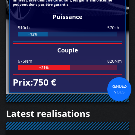
limités par le débit de carburant, les gains annoncés ne
peuvent donc pas être garantis
Puissance
510ch
570ch
+12%
Couple
675Nm
820Nm
+21%
Prix:750 €
RENDEZ-
VOUS
Latest realisations