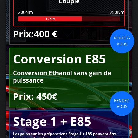
Couple
200Nm
250Nm
+25%
Prix:400 €
RENDEZ-
VOUS
Conversion E85
Conversion Ethanol sans gain de
puissance
Prix: 450€
RENDEZ-
VOUS
Stage 1 + E85
Les gains sur les préparations Stage 1 + E85 peuvent être