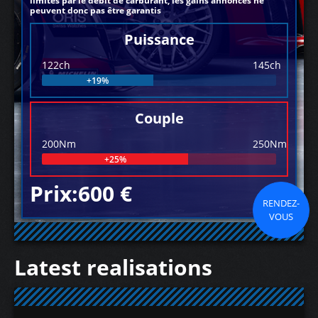
limités par le débit de carburant, les gains annoncés ne
peuvent donc pas être garantis
Puissance
122ch
145ch
+19%
Couple
200Nm
250Nm
+25%
Prix:600 €
RENDEZ-
VOUS
Latest realisations