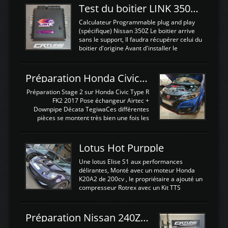
Test du boitier LINK 350Z Plugin ECU
Calculateur Programmable plug and play
(spécifique) Nissan 350Z Le boitier arrive
sans le support, Il faudra récupérer celui du
boitier d'origine Avant d'installer le
calculateur dans la voiture, nous allons
connecter le harness d'extension afin
d'envoyer l'information de la large bande
Préparation Honda Civic Type R FK2
dans le boitier. sydney sweeney deepfake
La sortie 0-5V de l'afr sera connectée sur
Préparation Stage 2 sur Honda Civic Type R
l'entrée AN Volt 8 et GndAN pour
FK2 2017 Pose échangeur Airtec +
Analogique, et Volt car l'information est une
Downpipe Décata TegiwaCes différentes
tension (Pas une résistance variable d'un
pièces se montent très bien une fois les
capteur de pression ou de température Il
passages de roues et l'imposant fond plat
est temps de brancher le ...
déposé. L'échangeur massif demande une
légere découpe du plastique inferieur,
Lotus Hot Purpple
negénant en rien la structure ou le
fonctionnement du fond plat. Une
Une lotus Elise S1 aux performances
reprogrammation Stage 2 est faite sur le
délirantes, Monté avec un moteur Honda
calculateur d'origine. Une alternative
K20A2 de 200cv , le propriétaire a ajouté un
économique au passage sur Hondata
compresseur Rotrex avec un Kit TTS
FlashproFK2 / Fk8. La Civic développe
performance . La puissance n'étant "que"
d'origine 310cv et 400Nn , Une fois
de 300cv, David a décidé de fiabiliser et
reprogrammé et les ...
d'augmenter la puissance de son moteur:
Préparation Nissan 240Z SR20DET
un watercooler a été ajouté. 300Cv sans