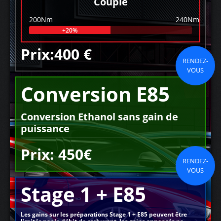
Couple
200Nm
240Nm
+20%
Prix:400 €
RENDEZ-
VOUS
Conversion E85
Conversion Ethanol sans gain de
puissance
Prix: 450€
RENDEZ-
VOUS
Stage 1 + E85
Les gains sur les préparations Stage 1 + E85 peuvent être