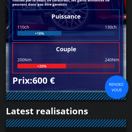
limités par le débit de carburant, les gains annoncés ne
peuvent donc pas être garantis
Puissance
110ch
130ch
+18%
Couple
200Nm
240Nm
+20%
Prix:600 €
RENDEZ-
VOUS
Latest realisations