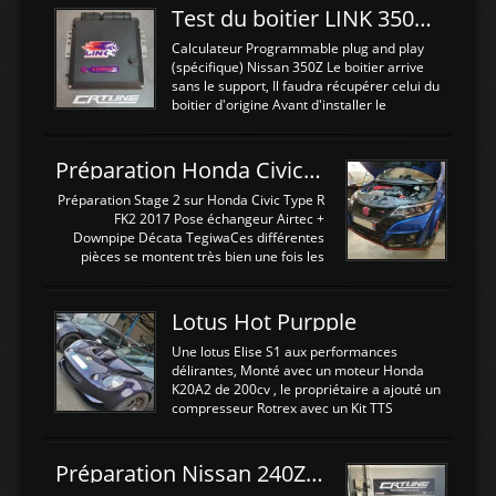
Test du boitier LINK 350Z Plugin ECU
Calculateur Programmable plug and play
(spécifique) Nissan 350Z Le boitier arrive
sans le support, Il faudra récupérer celui du
boitier d'origine Avant d'installer le
calculateur dans la voiture, nous allons
connecter le harness d'extension afin
d'envoyer l'information de la large bande
Préparation Honda Civic Type R FK2
dans le boitier. sydney sweeney deepfake
La sortie 0-5V de l'afr sera connectée sur
Préparation Stage 2 sur Honda Civic Type R
l'entrée AN Volt 8 et GndAN pour
FK2 2017 Pose échangeur Airtec +
Analogique, et Volt car l'information est une
Downpipe Décata TegiwaCes différentes
tension (Pas une résistance variable d'un
pièces se montent très bien une fois les
capteur de pression ou de température Il
passages de roues et l'imposant fond plat
est temps de brancher le ...
déposé. L'échangeur massif demande une
légere découpe du plastique inferieur,
Lotus Hot Purpple
negénant en rien la structure ou le
fonctionnement du fond plat. Une
Une lotus Elise S1 aux performances
reprogrammation Stage 2 est faite sur le
délirantes, Monté avec un moteur Honda
calculateur d'origine. Une alternative
K20A2 de 200cv , le propriétaire a ajouté un
économique au passage sur Hondata
compresseur Rotrex avec un Kit TTS
FlashproFK2 / Fk8. La Civic développe
performance . La puissance n'étant "que"
d'origine 310cv et 400Nn , Une fois
de 300cv, David a décidé de fiabiliser et
reprogrammé et les ...
d'augmenter la puissance de son moteur:
Préparation Nissan 240Z SR20DET
un watercooler a été ajouté. 300Cv sans