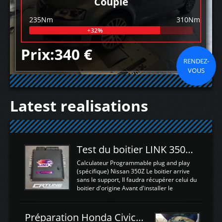
Couple
235Nm
310Nm
+32%
Prix:340 €
RENDEZ-
VOUS
Latest realisations
Test du boitier LINK 350Z Plugin ECU
Calculateur Programmable plug and play
(spécifique) Nissan 350Z Le boitier arrive
sans le support, Il faudra récupérer celui du
boitier d'origine Avant d'installer le
calculateur dans la voiture, nous allons
connecter le harness d'extension afin
d'envoyer l'information de la large bande
Préparation Honda Civic Type R FK2
dans le boitier. sydney sweeney deepfake