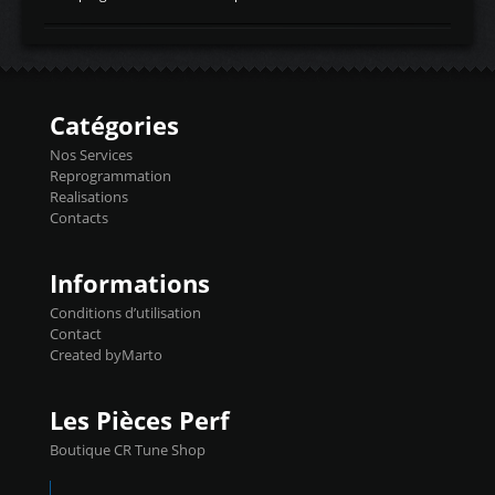
temperaturetemperature d'air
Reprog SP + Flashpro 1130€ TTC Reprog
d'admissiontemp ex. pour atmo -30- 80°C
E85 + Débridage injecteurs + Flashpro
moteurs suralsECT/CTSengine coolant
1220€ TTC Reprog E85 + SP98 + Débridage
temperaturetemperature ldr moteurtemp
Injecteurs + Flashpro 1370€ TTC Le
ex. a froid 80-100°C a ...
Flashpro permet un accès complet à tous
les paramètres moteur et ainsi une gestion
Catégories
précise et performante. Vous pourrez
basculer de la carto sans plomb à Ethanol à
Nos Services
l'aide du flashpro OPTION ECONOMIQUES
Reprogrammation
Reprog SP 98 sur le calculateur d'origine
Realisations
450€ TTC Un gain d'environ 10cv et 15nm
Contacts
...
Informations
Conditions d’utilisation
Contact
Created byMarto
Les Pièces Perf
Boutique CR Tune Shop