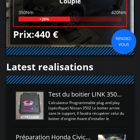
Couple
350Nm
420Nm
+20%
Prix:440 €
RENDEZ-
VOUS
Latest realisations
Test du boitier LINK 350Z Plugin ECU
Calculateur Programmable plug and play
(spécifique) Nissan 350Z Le boitier arrive
sans le support, Il faudra récupérer celui du
boitier d'origine Avant d'installer le
calculateur dans la voiture, nous allons
connecter le harness d'extension afin
d'envoyer l'information de la large bande
Préparation Honda Civic Type R FK2
dans le boitier. sydney sweeney deepfake