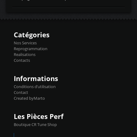
temperaturetemperature d'air
Reprog SP + Flashpro 1130€ TTC Reprog
d'admissiontemp ex. pour atmo -30- 80°C
E85 + Débridage injecteurs + Flashpro
moteurs suralsECT/CTSengine coolant
1220€ TTC Reprog E85 + SP98 + Débridage
temperaturetemperature ldr moteurtemp
Injecteurs + Flashpro 1370€ TTC Le
ex. a froid 80-100°C a ...
Flashpro permet un accès complet à tous
les paramètres moteur et ainsi une gestion
Catégories
précise et performante. Vous pourrez
basculer de la carto sans plomb à Ethanol à
Nos Services
l'aide du flashpro OPTION ECONOMIQUES
Reprogrammation
Reprog SP 98 sur le calculateur d'origine
Realisations
450€ TTC Un gain d'environ 10cv et 15nm
Contacts
...
Informations
Conditions d’utilisation
Contact
Created byMarto
Les Pièces Perf
Boutique CR Tune Shop