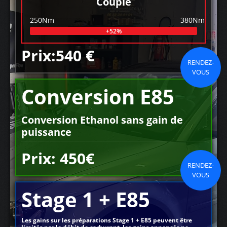
Couple
250Nm
380Nm
+52%
Prix:540 €
RENDEZ-
VOUS
Conversion E85
Conversion Ethanol sans gain de
puissance
Prix: 450€
RENDEZ-
VOUS
Stage 1 + E85
Les gains sur les préparations Stage 1 + E85 peuvent être