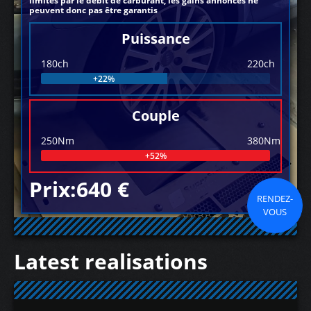
limités par le débit de carburant, les gains annoncés ne
peuvent donc pas être garantis
Puissance
180ch
220ch
+22%
Couple
250Nm
380Nm
+52%
Prix:640 €
RENDEZ-
VOUS
Latest realisations