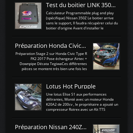
Test du boitier LINK 350Z Plugin ECU
Calculateur Programmable plug and play
(spécifique) Nissan 350Z Le boitier arrive
sans le support, Il faudra récupérer celui du
boitier d'origine Avant d'installer le
calculateur dans la voiture, nous allons
connecter le harness d'extension afin
d'envoyer l'information de la large bande
Préparation Honda Civic Type R FK2
dans le boitier. sydney sweeney deepfake
La sortie 0-5V de l'afr sera connectée sur
Préparation Stage 2 sur Honda Civic Type R
l'entrée AN Volt 8 et GndAN pour
FK2 2017 Pose échangeur Airtec +
Analogique, et Volt car l'information est une
Downpipe Décata TegiwaCes différentes
tension (Pas une résistance variable d'un
pièces se montent très bien une fois les
capteur de pression ou de température Il
passages de roues et l'imposant fond plat
est temps de brancher le ...
déposé. L'échangeur massif demande une
légere découpe du plastique inferieur,
Lotus Hot Purpple
negénant en rien la structure ou le
fonctionnement du fond plat. Une
Une lotus Elise S1 aux performances
reprogrammation Stage 2 est faite sur le
délirantes, Monté avec un moteur Honda
calculateur d'origine. Une alternative
K20A2 de 200cv , le propriétaire a ajouté un
économique au passage sur Hondata
compresseur Rotrex avec un Kit TTS
FlashproFK2 / Fk8. La Civic développe
performance . La puissance n'étant "que"
d'origine 310cv et 400Nn , Une fois
de 300cv, David a décidé de fiabiliser et
reprogrammé et les ...
d'augmenter la puissance de son moteur:
Préparation Nissan 240Z SR20DET
un watercooler a été ajouté. 300Cv sans