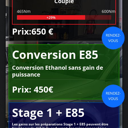
Couple
465Nm
600Nm
+29%
Prix:650 €
RENDEZ-
VOUS
Conversion E85
Conversion Ethanol sans gain de
puissance
Prix: 450€
RENDEZ-
VOUS
Stage 1 + E85
Les gains sur les préparations Stage 1 + E85 peuvent être