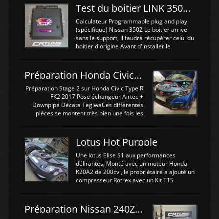
Test du boitier LINK 350Z Plugin ECU
Calculateur Programmable plug and play
(spécifique) Nissan 350Z Le boitier arrive
sans le support, Il faudra récupérer celui du
boitier d'origine Avant d'installer le
calculateur dans la voiture, nous allons
connecter le harness d'extension afin
d'envoyer l'information de la large bande
Préparation Honda Civic Type R FK2
dans le boitier. sydney sweeney deepfake
La sortie 0-5V de l'afr sera connectée sur
Préparation Stage 2 sur Honda Civic Type R
l'entrée AN Volt 8 et GndAN pour
FK2 2017 Pose échangeur Airtec +
Analogique, et Volt car l'information est une
Downpipe Décata TegiwaCes différentes
tension (Pas une résistance variable d'un
pièces se montent très bien une fois les
capteur de pression ou de température Il
passages de roues et l'imposant fond plat
est temps de brancher le ...
déposé. L'échangeur massif demande une
légere découpe du plastique inferieur,
Lotus Hot Purpple
negénant en rien la structure ou le
fonctionnement du fond plat. Une
Une lotus Elise S1 aux performances
reprogrammation Stage 2 est faite sur le
délirantes, Monté avec un moteur Honda
calculateur d'origine. Une alternative
K20A2 de 200cv , le propriétaire a ajouté un
économique au passage sur Hondata
compresseur Rotrex avec un Kit TTS
FlashproFK2 / Fk8. La Civic développe
performance . La puissance n'étant "que"
d'origine 310cv et 400Nn , Une fois
de 300cv, David a décidé de fiabiliser et
reprogrammé et les ...
d'augmenter la puissance de son moteur:
Préparation Nissan 240Z SR20DET
un watercooler a été ajouté. 300Cv sans