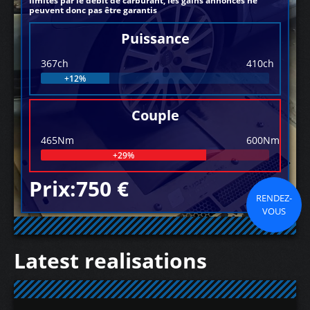
limités par le débit de carburant, les gains annoncés ne
peuvent donc pas être garantis
Puissance
367ch
410ch
+12%
Couple
465Nm
600Nm
+29%
Prix:750 €
RENDEZ-
VOUS
Latest realisations