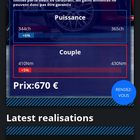
limités par le débit de carburant, les gains annoncés ne
peuvent donc pas être garantis
Puissance
344ch
365ch
+6%
Couple
410Nm
430Nm
+5%
Prix:670 €
RENDEZ-
VOUS
Latest realisations