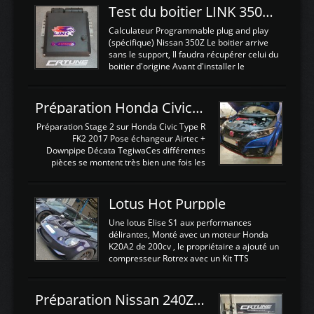
Test du boitier LINK 350Z Plugin ECU
Calculateur Programmable plug and play
(spécifique) Nissan 350Z Le boitier arrive
sans le support, Il faudra récupérer celui du
boitier d'origine Avant d'installer le
calculateur dans la voiture, nous allons
connecter le harness d'extension afin
d'envoyer l'information de la large bande
Préparation Honda Civic Type R FK2
dans le boitier. sydney sweeney deepfake
La sortie 0-5V de l'afr sera connectée sur
Préparation Stage 2 sur Honda Civic Type R
l'entrée AN Volt 8 et GndAN pour
FK2 2017 Pose échangeur Airtec +
Analogique, et Volt car l'information est une
Downpipe Décata TegiwaCes différentes
tension (Pas une résistance variable d'un
pièces se montent très bien une fois les
capteur de pression ou de température Il
passages de roues et l'imposant fond plat
est temps de brancher le ...
déposé. L'échangeur massif demande une
légere découpe du plastique inferieur,
Lotus Hot Purpple
negénant en rien la structure ou le
fonctionnement du fond plat. Une
Une lotus Elise S1 aux performances
reprogrammation Stage 2 est faite sur le
délirantes, Monté avec un moteur Honda
calculateur d'origine. Une alternative
K20A2 de 200cv , le propriétaire a ajouté un
économique au passage sur Hondata
compresseur Rotrex avec un Kit TTS
FlashproFK2 / Fk8. La Civic développe
performance . La puissance n'étant "que"
d'origine 310cv et 400Nn , Une fois
de 300cv, David a décidé de fiabiliser et
reprogrammé et les ...
d'augmenter la puissance de son moteur:
Préparation Nissan 240Z SR20DET
un watercooler a été ajouté. 300Cv sans