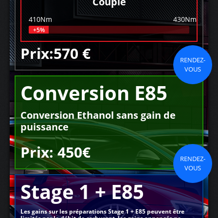
Couple
410Nm
430Nm
+5%
Prix:570 €
RENDEZ-
VOUS
Conversion E85
Conversion Ethanol sans gain de
puissance
Prix: 450€
RENDEZ-
VOUS
Stage 1 + E85
Les gains sur les préparations Stage 1 + E85 peuvent être