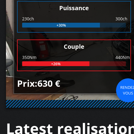
Puissance
230ch
300ch
+30%
Couple
350Nm
440Nm
+26%
Prix:630 €
RENDEZ
VOUS
Latest realisatio