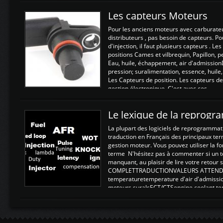
Les capteurs Moteurs
Pour les anciens moteurs avec carburate
distributeurs , pas besoin de capteurs. P
d'injection, il faut plusieurs capteurs . L
positions Cames et vilbrequin, Papillon, 
Eau, huile, échappement, air d'admission
pression; suralimentation, essence, huile,
Les Capteurs de position. Les capteurs de
gestion électronique. C'est avec ces ...
Le lexique de la reprog
La plupart des logiciels de reprogrammati
traduction en Français des principaux te
gestion moteur. Vous pouvez utiliser la fo
terme N'hésitez pas à commenter si un t
manquant, au plaisir de lire votre retou
COMPLETTRADUCTIONVALEURS ATTENDUE
temperaturetemperature d'air d'admissi
moteurs suralsECT/CTSengine coolant t
moteurtemp ex. a froid 80-100°C a ...