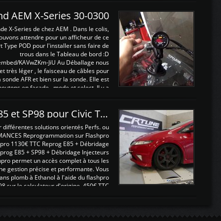
and AEM X-Series 30-0300
nde X-Series de chez AEM . Dans le colis,
ouvons attendre pour un afficheur de ce
t Type POD pour l'installer sans faire de
trous dans le Tableau de bord :D
/embed/KAVwZKm-JiU Au Déballage nous
 et très léger , le faisceau de câbles pour
a sonde AFR et bien sur la sonde. Elle est
 boutons en façade , mode et select. Il y a
différentes fonctions ...
Reprogrammations E85 et SP98 pour Civic Type R FN2
ifférentes solutions orientés Perfs. ou
MANCES Reprogrammation sur Flashpro
pro 1130€ TTC Reprog E85 + Débridage
eprog E85 + SP98 + Débridage Injecteurs
hpro permet un accès complet à tous les
ne gestion précise et performante. Vous
ans plomb à Ethanol à l'aide du flashpro
sur le calculateur d'origine 450€ TTC
Un gain d'environ 10cv et 15nm ...