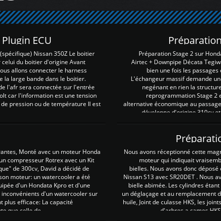
Z Plugin ECU
Préparation
spécifique) Nissan 350Z Le boitier
Préparation Stage 2 sur Hond
 celui du boitier d'origine Avant
Airtec + Downpipe Décata Tegiwa
 nous allons connecter le harness
bien une fois les passages 
e la large bande dans le boitier.
L'échangeur massif demande une 
e l'afr sera connectée sur l'entrée
negénant en rien la structur
lt car l'information est une tension
reprogrammation Stage 2 est
 de pression ou de température Il est
alternative économique au passage 
développe d'origine 310cv et
Préparati
irantes, Monté avec un moteur Honda
Nous avons réceptionné cette mag
 un compresseur Rotrex avec un Kit
moteur qui indiquait vraisem
que" de 300cv, David a décidé de
bielles. Nous avons donc déposé 
 son moteur: un watercooler a été
Nissan S13 avec SR20DET . Nous avo
uipée d'un Hondata Kpro et d'une
bielle abimée. Les cylindres étan
 inconvénients d'un watercooler sur
un déglaçage et au remplacement de
plus efficace: La capacité
huile, Joint de culasse HKS, les jo
te que celle de ...
d'arbres a cames HKS 