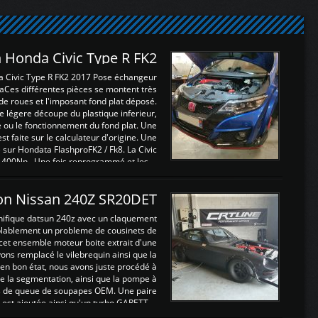
 Honda Civic Type R FK2
a Civic Type R FK2 2017 Pose échangeur
Ces différentes pièces se montent très
de roues et l'imposant fond plat déposé.
légere découpe du plastique inferieur,
e ou le fonctionnement du fond plat. Une
 faite sur le calculateur d'origine. Une
sur Hondata FlashproFK2 / Fk8. La Civic
 400Nn , Une fois reprogrammé et les ...
on Nissan 240Z SR20DET
nifique datsun 240z avec un claquement
blablement un probleme de cousinets de
cet ensemble moteur boite extrait d'une
ns remplacé le vilebrequin ainsi que la
t en bon état, nous avons juste procédé à
 la segmentation, ainsi que la pompe à
ints de queue de soupapes OEM. Une paire
est ajoutée ainsi qu'un turbo GARETT ...