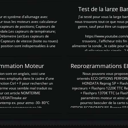
Test de la large B
ur et système d'allumage avec
J'ai testé pour vous la large ba
our tous les moteurs avec calculateur
nous trouvons tout ce que nous p
es capteurs de positions; Capteurs de
genre, sauf peut être un suppor
pedale.Les capteurs de température;
Débimetre (air)Les capteurs de
https://www.youtube.com
 Capteurs de vitesse (boite ou roues)
trouvons , l'afficheur très fin
 position sont indispensables à une
alimenter la sonde , le cable pour l
d'utilisation très simple , 2
rammation Moteur
on sont en anglais, voici une
Nous pouvons vous proposer d
rmes employés dans le cadre d'une
orientés ECO OPTIONS PERFOR
nction Ctrl + F pour rechercher un
HONDATA Reprog SP + Flash
erme vous semble mal traduit ou
injecteurs + Flashpro 1220€ TTC R
r sur cet article NOMTERME
+ Flashpro 1370€ TTC Le Flas
SIATIntake air
paramètres moteur et ainsi u
ontemp ex. pour atmo -30- 80°C
pourrez basculer de la carto s
emperaturetemperature ldr
OPTION ECONOMIQUES Reprog SP 98 