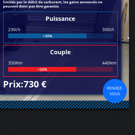
limités par le débit de carburant, les gains annoncés ne
peuvent donc pas être garantis
Puissance
230ch
300ch
+30%
Couple
350Nm
440Nm
+26%
Prix:730 €
RENDEZ-
VOUS