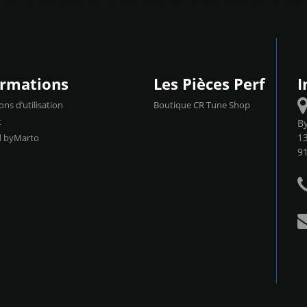
ormations
Les Pièces Perf
I
ons d’utilisation
Boutique CR Tune Shop
t
B
13
d byMarto
9