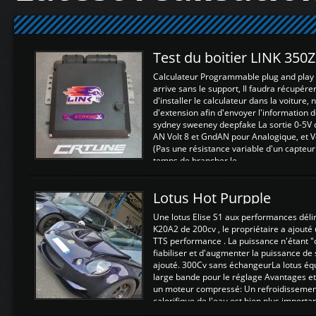
Test du boitier LINK 350
Calculateur Programmable plug and play (
arrive sans le support, Il faudra récupérer
d'installer le calculateur dans la voiture,
d'extension afin d'envoyer l'information d
sydney sweeney deepfake La sortie 0-5V d
AN Volt 8 et GndAN pour Analogique, et Vo
(Pas une résistance variable d'un capteur
temps de brancher le ...
Lotus Hot Purpple
Une lotus Elise S1 aux performances dél
K20A2 de 200cv , le propriétaire a ajouté
TTS performance . La puissance n'étant "
fiabiliser et d'augmenter la puissance de
ajouté. 300Cv sans échangeurLa lotus éq
large bande pour le réglage Avantages et
un moteur compressé: Un refroidissement 
calorifique de l'eau est bien plus importan