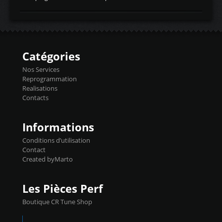
temperaturetemperature d'air
Reprog SP + Flashpro 1130€ TTC Reprog
d'admissiontemp ex. pour atmo -30- 80°C
E85 + Débridage injecteurs + Flashpro
moteurs suralsECT/CTSengine coolant
1220€ TTC Reprog E85 + SP98 + Débridage
temperaturetemperature ldr moteurtemp
Injecteurs + Flashpro 1370€ TTC Le
ex. a froid 80-100°C a ...
Flashpro permet un accès complet à tous
les paramètres moteur et ainsi une gestion
Catégories
précise et performante. Vous pourrez
basculer de la carto sans plomb à Ethanol à
Nos Services
l'aide du flashpro OPTION ECONOMIQUES
Reprogrammation
Reprog SP 98 sur le calculateur d'origine
Realisations
450€ TTC Un gain d'environ 10cv et 15nm
Contacts
...
Informations
Conditions d’utilisation
Contact
Created byMarto
Les Pièces Perf
Boutique CR Tune Shop