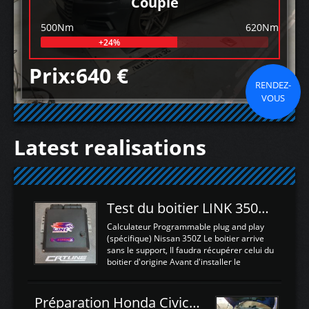
Couple
500Nm
620Nm
+24%
Prix:640 €
RENDEZ-
VOUS
Latest realisations
Test du boitier LINK 350Z Plugin ECU
Calculateur Programmable plug and play
(spécifique) Nissan 350Z Le boitier arrive
sans le support, Il faudra récupérer celui du
boitier d'origine Avant d'installer le
calculateur dans la voiture, nous allons
connecter le harness d'extension afin
d'envoyer l'information de la large bande
Préparation Honda Civic Type R FK2
dans le boitier. sydney sweeney deepfake