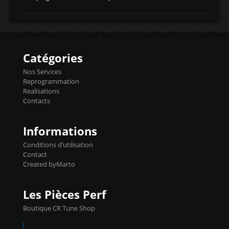
temperaturetemperature d'air
Reprog SP + Flashpro 1130€ TTC Reprog
d'admissiontemp ex. pour atmo -30- 80°C
E85 + Débridage injecteurs + Flashpro
moteurs suralsECT/CTSengine coolant
1220€ TTC Reprog E85 + SP98 + Débridage
temperaturetemperature ldr moteurtemp
Injecteurs + Flashpro 1370€ TTC Le
ex. a froid 80-100°C a ...
Flashpro permet un accès complet à tous
les paramètres moteur et ainsi une gestion
Catégories
précise et performante. Vous pourrez
basculer de la carto sans plomb à Ethanol à
Nos Services
l'aide du flashpro OPTION ECONOMIQUES
Reprogrammation
Reprog SP 98 sur le calculateur d'origine
Realisations
450€ TTC Un gain d'environ 10cv et 15nm
Contacts
...
Informations
Conditions d’utilisation
Contact
Created byMarto
Les Pièces Perf
Boutique CR Tune Shop