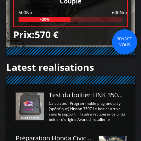
Couple
500Nm
600Nm
+20%
Prix:570 €
RENDEZ-
VOUS
Latest realisations
Test du boitier LINK 350Z Plugin ECU
Calculateur Programmable plug and play
(spécifique) Nissan 350Z Le boitier arrive
sans le support, Il faudra récupérer celui du
boitier d'origine Avant d'installer le
calculateur dans la voiture, nous allons
connecter le harness d'extension afin
d'envoyer l'information de la large bande
Préparation Honda Civic Type R FK2
dans le boitier. sydney sweeney deepfake