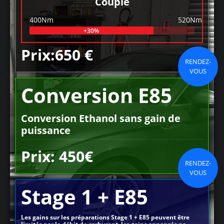
Couple
400Nm
520Nm
+30%
Prix:650 €
RENDEZ-
VOUS
Conversion E85
Conversion Ethanol sans gain de
puissance
Prix: 450€
RENDEZ-
VOUS
Stage 1 + E85
Les gains sur les préparations Stage 1 + E85 peuvent être