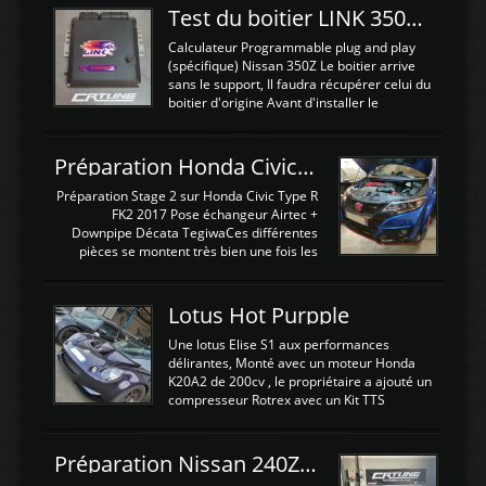
Test du boitier LINK 350Z Plugin ECU
Calculateur Programmable plug and play
(spécifique) Nissan 350Z Le boitier arrive
sans le support, Il faudra récupérer celui du
boitier d'origine Avant d'installer le
calculateur dans la voiture, nous allons
connecter le harness d'extension afin
d'envoyer l'information de la large bande
Préparation Honda Civic Type R FK2
dans le boitier. sydney sweeney deepfake
La sortie 0-5V de l'afr sera connectée sur
Préparation Stage 2 sur Honda Civic Type R
l'entrée AN Volt 8 et GndAN pour
FK2 2017 Pose échangeur Airtec +
Analogique, et Volt car l'information est une
Downpipe Décata TegiwaCes différentes
tension (Pas une résistance variable d'un
pièces se montent très bien une fois les
capteur de pression ou de température Il
passages de roues et l'imposant fond plat
est temps de brancher le ...
déposé. L'échangeur massif demande une
légere découpe du plastique inferieur,
Lotus Hot Purpple
negénant en rien la structure ou le
fonctionnement du fond plat. Une
Une lotus Elise S1 aux performances
reprogrammation Stage 2 est faite sur le
délirantes, Monté avec un moteur Honda
calculateur d'origine. Une alternative
K20A2 de 200cv , le propriétaire a ajouté un
économique au passage sur Hondata
compresseur Rotrex avec un Kit TTS
FlashproFK2 / Fk8. La Civic développe
performance . La puissance n'étant "que"
d'origine 310cv et 400Nn , Une fois
de 300cv, David a décidé de fiabiliser et
reprogrammé et les ...
d'augmenter la puissance de son moteur:
Préparation Nissan 240Z SR20DET
un watercooler a été ajouté. 300Cv sans