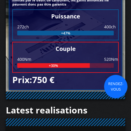
limités par le débit de carburant, les gains annoncés ne
peuvent donc pas être garantis
Puissance
272ch
400ch
+47%
Couple
400Nm
520Nm
+30%
Prix:750 €
RENDEZ-
VOUS
Latest realisations