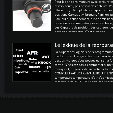
Pour les anciens moteurs avec carburate
distributeurs , pas besoin de capteurs. P
d'injection, il faut plusieurs capteurs . L
positions Cames et vilbrequin, Papillon, 
Eau, huile, échappement, air d'admission
pression; suralimentation, essence, huile,
Les Capteurs de position. Les capteurs de
gestion électronique. C'est avec ces ...
Le lexique de la reprog
La plupart des logiciels de reprogrammati
traduction en Français des principaux te
gestion moteur. Vous pouvez utiliser la fo
terme N'hésitez pas à commenter si un t
manquant, au plaisir de lire votre retou
COMPLETTRADUCTIONVALEURS ATTENDUE
temperaturetemperature d'air d'admissi
moteurs suralsECT/CTSengine coolant t
moteurtemp ex. a froid 80-100°C a ...