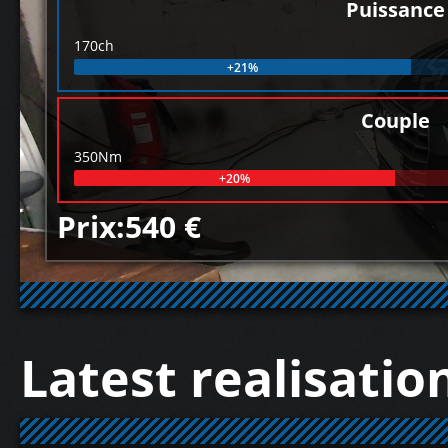
Puissance
170ch
+21%
Couple
350Nm
+20%
Prix:540 €
Latest realisatio