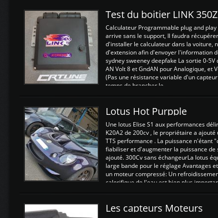
Test du boitier LINK 350
Calculateur Programmable plug and play (
arrive sans le support, Il faudra récupérer
d'installer le calculateur dans la voiture,
d'extension afin d'envoyer l'information d
sydney sweeney deepfake La sortie 0-5V d
AN Volt 8 et GndAN pour Analogique, et Vo
(Pas une résistance variable d'un capteur
temps de brancher le ...
Lotus Hot Purpple
Une lotus Elise S1 aux performances dél
K20A2 de 200cv , le propriétaire a ajouté
TTS performance . La puissance n'étant "
fiabiliser et d'augmenter la puissance de
ajouté. 300Cv sans échangeurLa lotus éq
large bande pour le réglage Avantages et
un moteur compressé: Un refroidissement 
calorifique de l'eau est bien plus importan
Les capteurs Moteurs