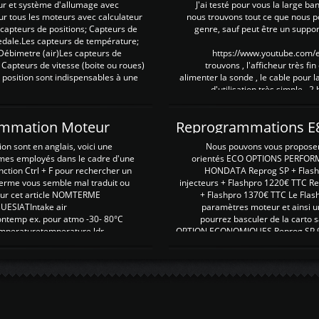
ur et système d'allumage avec
J'ai testé pour vous la large ba
our tous les moteurs avec calculateur
nous trouvons tout ce que nous p
es capteurs de positions; Capteurs de
genre, sauf peut être un suppor
pedale.Les capteurs de température;
Débimetre (air)Les capteurs de
https://www.youtube.com
 Capteurs de vitesse (boite ou roues)
trouvons , l'afficheur très fin
 position sont indispensables à une
alimenter la sonde , le cable pour l
d'utilisation très simple , 2
rammation Moteur
on sont en anglais, voici une
Nous pouvons vous proposer d
rmes employés dans le cadre d'une
orientés ECO OPTIONS PERFOR
nction Ctrl + F pour rechercher un
HONDATA Reprog SP + Flash
erme vous semble mal traduit ou
injecteurs + Flashpro 1220€ TTC R
r sur cet article NOMTERME
+ Flashpro 1370€ TTC Le Flas
SIATIntake air
paramètres moteur et ainsi u
ontemp ex. pour atmo -30- 80°C
pourrez basculer de la carto s
emperaturetemperature ldr
OPTION ECONOMIQUES Reprog SP 98 