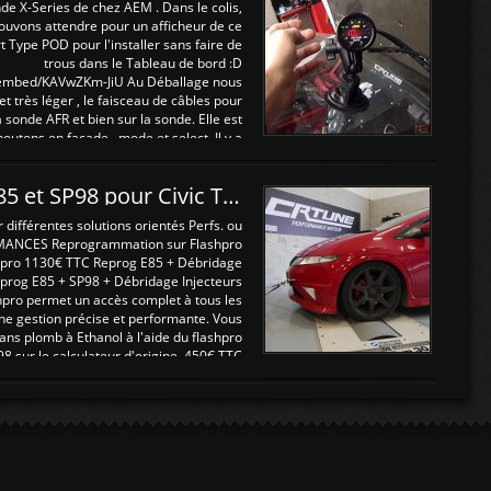
nde X-Series de chez AEM . Dans le colis,
ouvons attendre pour un afficheur de ce
t Type POD pour l'installer sans faire de
trous dans le Tableau de bord :D
/embed/KAVwZKm-JiU Au Déballage nous
 et très léger , le faisceau de câbles pour
a sonde AFR et bien sur la sonde. Elle est
 boutons en façade , mode et select. Il y a
différentes fonctions ...
Reprogrammations E85 et SP98 pour Civic Type R FN2
ifférentes solutions orientés Perfs. ou
MANCES Reprogrammation sur Flashpro
pro 1130€ TTC Reprog E85 + Débridage
eprog E85 + SP98 + Débridage Injecteurs
hpro permet un accès complet à tous les
ne gestion précise et performante. Vous
ans plomb à Ethanol à l'aide du flashpro
sur le calculateur d'origine 450€ TTC
Un gain d'environ 10cv et 15nm ...