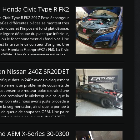
 Honda Civic Type R FK2
a Civic Type R FK2 2017 Pose échangeur
Ces différentes pièces se montent très
de roues et l'imposant fond plat déposé.
légere découpe du plastique inferieur,
e ou le fonctionnement du fond plat. Une
 faite sur le calculateur d'origine. Une
sur Hondata FlashproFK2 / Fk8. La Civic
 400Nn , Une fois reprogrammé et les ...
on Nissan 240Z SR20DET
nifique datsun 240z avec un claquement
blablement un probleme de cousinets de
cet ensemble moteur boite extrait d'une
ns remplacé le vilebrequin ainsi que la
t en bon état, nous avons juste procédé à
 la segmentation, ainsi que la pompe à
ints de queue de soupapes OEM. Une paire
est ajoutée ainsi qu'un turbo GARETT ...
and AEM X-Series 30-0300