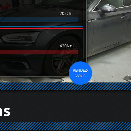
205ch
420Nm
RENDEZ-
VOUS
ns