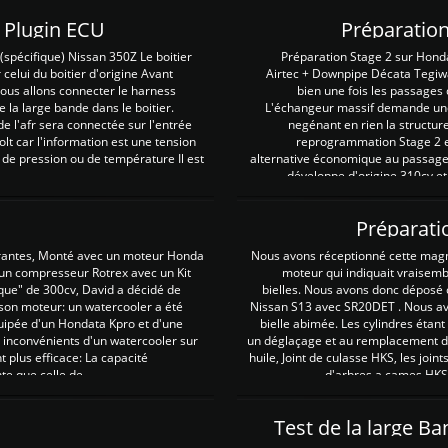
Z Plugin ECU
Préparation
spécifique) Nissan 350Z Le boitier
Préparation Stage 2 sur Hond
 celui du boitier d'origine Avant
Airtec + Downpipe Décata Tegiwa
 nous allons connecter le harness
bien une fois les passages 
e la large bande dans le boitier.
L'échangeur massif demande une 
e l'afr sera connectée sur l'entrée
negénant en rien la structur
lt car l'information est une tension
reprogrammation Stage 2 est
 de pression ou de température Il est
alternative économique au passage 
développe d'origine 310cv et
Préparati
irantes, Monté avec un moteur Honda
Nous avons réceptionné cette mag
 un compresseur Rotrex avec un Kit
moteur qui indiquait vraisem
que" de 300cv, David a décidé de
bielles. Nous avons donc déposé 
 son moteur: un watercooler a été
Nissan S13 avec SR20DET . Nous avo
uipée d'un Hondata Kpro et d'une
bielle abimée. Les cylindres étan
 inconvénients d'un watercooler sur
un déglaçage et au remplacement de
plus efficace: La capacité
huile, Joint de culasse HKS, les jo
te que celle de ...
d'arbres a cames HKS 
Test de la large B