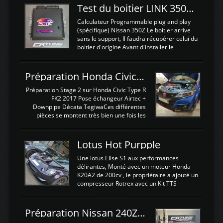
Test du boitier LINK 350Z Plugin ECU
Calculateur Programmable plug and play
(spécifique) Nissan 350Z Le boitier arrive
sans le support, Il faudra récupérer celui du
boitier d'origine Avant d'installer le
calculateur dans la voiture, nous allons
connecter le harness d'extension afin
d'envoyer l'information de la large bande
Préparation Honda Civic Type R FK2
dans le boitier. sydney sweeney deepfake
La sortie 0-5V de l'afr sera connectée sur
Préparation Stage 2 sur Honda Civic Type R
l'entrée AN Volt 8 et GndAN pour
FK2 2017 Pose échangeur Airtec +
Analogique, et Volt car l'information est une
Downpipe Décata TegiwaCes différentes
tension (Pas une résistance variable d'un
pièces se montent très bien une fois les
capteur de pression ou de température Il
passages de roues et l'imposant fond plat
est temps de brancher le ...
déposé. L'échangeur massif demande une
légere découpe du plastique inferieur,
Lotus Hot Purpple
negénant en rien la structure ou le
fonctionnement du fond plat. Une
Une lotus Elise S1 aux performances
reprogrammation Stage 2 est faite sur le
délirantes, Monté avec un moteur Honda
calculateur d'origine. Une alternative
K20A2 de 200cv , le propriétaire a ajouté un
économique au passage sur Hondata
compresseur Rotrex avec un Kit TTS
FlashproFK2 / Fk8. La Civic développe
performance . La puissance n'étant "que"
d'origine 310cv et 400Nn , Une fois
de 300cv, David a décidé de fiabiliser et
reprogrammé et les ...
d'augmenter la puissance de son moteur:
Préparation Nissan 240Z SR20DET
un watercooler a été ajouté. 300Cv sans