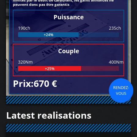
limités par le débit de carburant, les gains annoncés ne
peuvent donc pas être garantis
Puissance
190ch
235ch
+24%
Couple
320Nm
400Nm
+25%
Prix:670 €
RENDEZ-
VOUS
Latest realisations