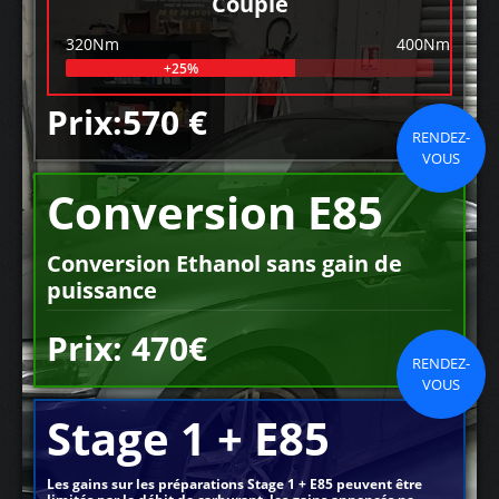
Couple
320Nm
400Nm
+25%
Prix:570 €
RENDEZ-
VOUS
Conversion E85
Conversion Ethanol sans gain de
puissance
Prix: 470€
RENDEZ-
VOUS
Stage 1 + E85
Les gains sur les préparations Stage 1 + E85 peuvent être