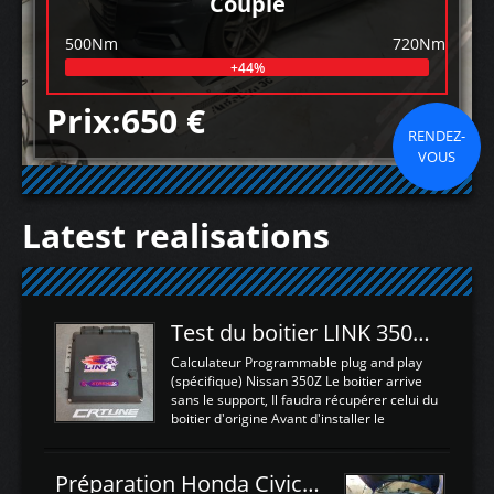
Couple
500Nm
720Nm
+44%
Prix:650 €
RENDEZ-
VOUS
Latest realisations
Test du boitier LINK 350Z Plugin ECU
Calculateur Programmable plug and play
(spécifique) Nissan 350Z Le boitier arrive
sans le support, Il faudra récupérer celui du
boitier d'origine Avant d'installer le
calculateur dans la voiture, nous allons
connecter le harness d'extension afin
d'envoyer l'information de la large bande
Préparation Honda Civic Type R FK2
dans le boitier. sydney sweeney deepfake