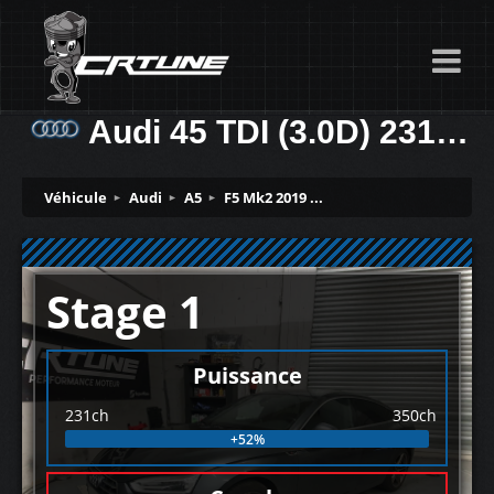
Audi 45 TDI (3.0D) 231ch
Véhicule
Audi
A5
F5 Mk2 2019 ...
Stage 1
Puissance
231ch
350ch
+52%