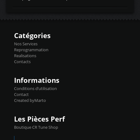
temperaturetemperature d'air
Reprog SP + Flashpro 1130€ TTC Reprog
d'admissiontemp ex. pour atmo -30- 80°C
E85 + Débridage injecteurs + Flashpro
moteurs suralsECT/CTSengine coolant
1220€ TTC Reprog E85 + SP98 + Débridage
temperaturetemperature ldr moteurtemp
Injecteurs + Flashpro 1370€ TTC Le
ex. a froid 80-100°C a ...
Flashpro permet un accès complet à tous
les paramètres moteur et ainsi une gestion
Catégories
précise et performante. Vous pourrez
basculer de la carto sans plomb à Ethanol à
Nos Services
l'aide du flashpro OPTION ECONOMIQUES
Reprogrammation
Reprog SP 98 sur le calculateur d'origine
Realisations
450€ TTC Un gain d'environ 10cv et 15nm
Contacts
...
Informations
Conditions d’utilisation
Contact
Created byMarto
Les Pièces Perf
Boutique CR Tune Shop