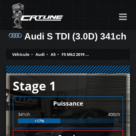
Audi S TDI (3.0D) 341ch
Véhicule
Audi
A5
F5 Mk2 2019 ...
Stage 1
Puissance
341ch
400ch
+17%