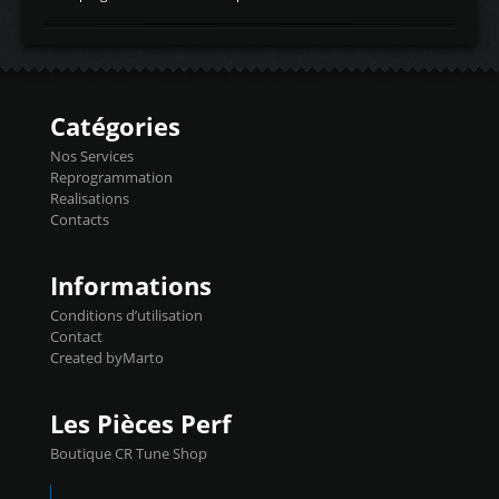
temperaturetemperature d'air
Reprog SP + Flashpro 1130€ TTC Reprog
d'admissiontemp ex. pour atmo -30- 80°C
E85 + Débridage injecteurs + Flashpro
moteurs suralsECT/CTSengine coolant
1220€ TTC Reprog E85 + SP98 + Débridage
temperaturetemperature ldr moteurtemp
Injecteurs + Flashpro 1370€ TTC Le
ex. a froid 80-100°C a ...
Flashpro permet un accès complet à tous
les paramètres moteur et ainsi une gestion
Catégories
précise et performante. Vous pourrez
basculer de la carto sans plomb à Ethanol à
Nos Services
l'aide du flashpro OPTION ECONOMIQUES
Reprogrammation
Reprog SP 98 sur le calculateur d'origine
Realisations
450€ TTC Un gain d'environ 10cv et 15nm
Contacts
...
Informations
Conditions d’utilisation
Contact
Created byMarto
Les Pièces Perf
Boutique CR Tune Shop