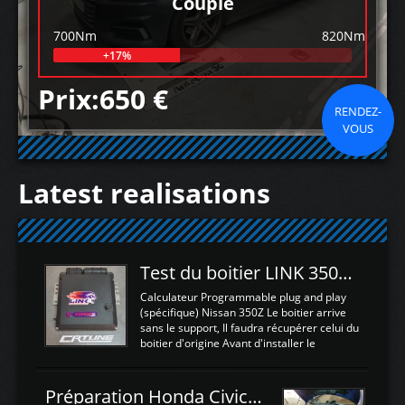
Couple
700Nm
820Nm
+17%
Prix:650 €
RENDEZ-
VOUS
Latest realisations
Test du boitier LINK 350Z Plugin ECU
Calculateur Programmable plug and play
(spécifique) Nissan 350Z Le boitier arrive
sans le support, Il faudra récupérer celui du
boitier d'origine Avant d'installer le
calculateur dans la voiture, nous allons
connecter le harness d'extension afin
d'envoyer l'information de la large bande
Préparation Honda Civic Type R FK2
dans le boitier. sydney sweeney deepfake