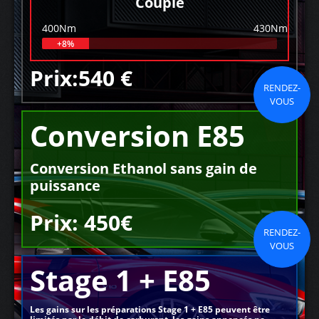
Couple
400Nm
430Nm
+8%
Prix:540 €
RENDEZ-
VOUS
Conversion E85
Conversion Ethanol sans gain de
puissance
Prix: 450€
RENDEZ-
VOUS
Stage 1 + E85
Les gains sur les préparations Stage 1 + E85 peuvent être