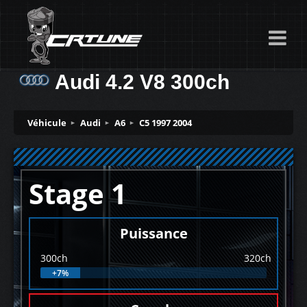
Audi 4.2 V8 300ch
Véhicule
Audi
A6
C5 1997 2004
Stage 1
Puissance
300ch
320ch
+7%