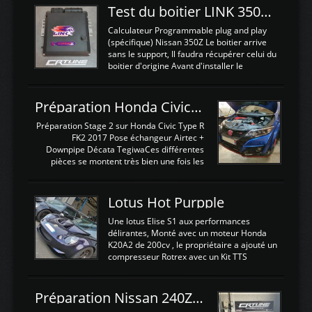
Test du boitier LINK 350Z Plugin ECU
Calculateur Programmable plug and play
(spécifique) Nissan 350Z Le boitier arrive
sans le support, Il faudra récupérer celui du
boitier d'origine Avant d'installer le
calculateur dans la voiture, nous allons
connecter le harness d'extension afin
d'envoyer l'information de la large bande
Préparation Honda Civic Type R FK2
dans le boitier. sydney sweeney deepfake
La sortie 0-5V de l'afr sera connectée sur
Préparation Stage 2 sur Honda Civic Type R
l'entrée AN Volt 8 et GndAN pour
FK2 2017 Pose échangeur Airtec +
Analogique, et Volt car l'information est une
Downpipe Décata TegiwaCes différentes
tension (Pas une résistance variable d'un
pièces se montent très bien une fois les
capteur de pression ou de température Il
passages de roues et l'imposant fond plat
est temps de brancher le ...
déposé. L'échangeur massif demande une
légere découpe du plastique inferieur,
Lotus Hot Purpple
negénant en rien la structure ou le
fonctionnement du fond plat. Une
Une lotus Elise S1 aux performances
reprogrammation Stage 2 est faite sur le
délirantes, Monté avec un moteur Honda
calculateur d'origine. Une alternative
K20A2 de 200cv , le propriétaire a ajouté un
économique au passage sur Hondata
compresseur Rotrex avec un Kit TTS
FlashproFK2 / Fk8. La Civic développe
performance . La puissance n'étant "que"
d'origine 310cv et 400Nn , Une fois
de 300cv, David a décidé de fiabiliser et
reprogrammé et les ...
d'augmenter la puissance de son moteur:
Préparation Nissan 240Z SR20DET
un watercooler a été ajouté. 300Cv sans