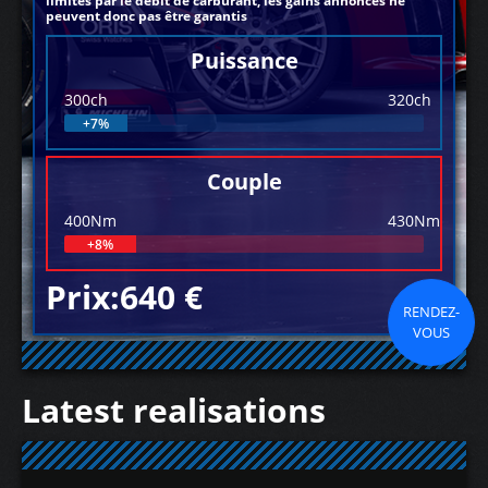
limités par le débit de carburant, les gains annoncés ne
peuvent donc pas être garantis
Puissance
300ch
320ch
+7%
Couple
400Nm
430Nm
+8%
Prix:640 €
RENDEZ-
VOUS
Latest realisations