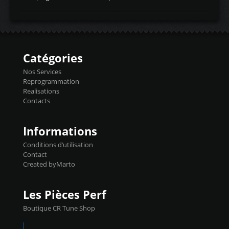
temperaturetemperature d'air
Reprog SP + Flashpro 1130€ TTC Reprog
d'admissiontemp ex. pour atmo -30- 80°C
E85 + Débridage injecteurs + Flashpro
moteurs suralsECT/CTSengine coolant
1220€ TTC Reprog E85 + SP98 + Débridage
temperaturetemperature ldr moteurtemp
Injecteurs + Flashpro 1370€ TTC Le
ex. a froid 80-100°C a ...
Flashpro permet un accès complet à tous
les paramètres moteur et ainsi une gestion
Catégories
précise et performante. Vous pourrez
basculer de la carto sans plomb à Ethanol à
Nos Services
l'aide du flashpro OPTION ECONOMIQUES
Reprogrammation
Reprog SP 98 sur le calculateur d'origine
Realisations
450€ TTC Un gain d'environ 10cv et 15nm
Contacts
...
Informations
Conditions d’utilisation
Contact
Created byMarto
Les Pièces Perf
Boutique CR Tune Shop