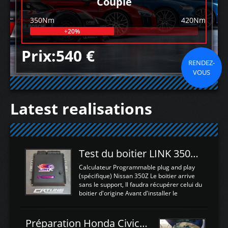
Couple
350Nm
420Nm
+20%
Prix:540 €
RENDEZ-
VOUS
Latest realisations
Test du boitier LINK 350Z Plugin ECU
Calculateur Programmable plug and play
(spécifique) Nissan 350Z Le boitier arrive
sans le support, Il faudra récupérer celui du
boitier d'origine Avant d'installer le
calculateur dans la voiture, nous allons
connecter le harness d'extension afin
d'envoyer l'information de la large bande
Préparation Honda Civic Type R FK2
dans le boitier. sydney sweeney deepfake