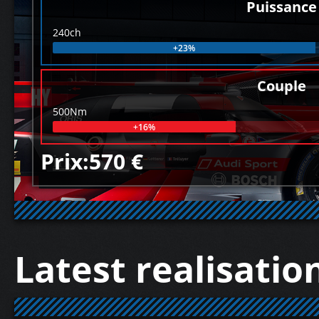
Puissance
240ch
+23%
Couple
500Nm
+16%
Prix:570 €
Latest realisatio