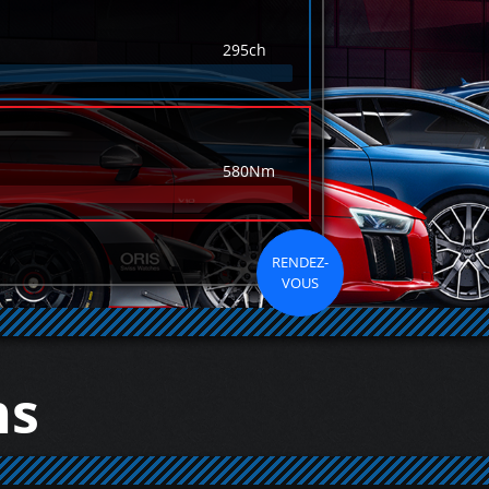
295ch
580Nm
RENDEZ-
VOUS
ns