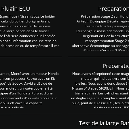
Z Plugin ECU
Préparation
spécifique) Nissan 350Z Le boitier
Préparation Stage 2 sur Hond
 celui du boitier d'origine Avant
Airtec + Downpipe Décata Tegiwa
 nous allons connecter le harness
bien une fois les passages 
e la large bande dans le boitier.
L'échangeur massif demande une 
e l'afr sera connectée sur l'entrée
negénant en rien la structur
lt car l'information est une tension
reprogrammation Stage 2 est
 de pression ou de température Il est
alternative économique au passage 
développe d'origine 310cv et
Préparati
irantes, Monté avec un moteur Honda
Nous avons réceptionné cette mag
 un compresseur Rotrex avec un Kit
moteur qui indiquait vraisem
que" de 300cv, David a décidé de
bielles. Nous avons donc déposé 
 son moteur: un watercooler a été
Nissan S13 avec SR20DET . Nous avo
uipée d'un Hondata Kpro et d'une
bielle abimée. Les cylindres étan
 inconvénients d'un watercooler sur
un déglaçage et au remplacement de
plus efficace: La capacité
huile, Joint de culasse HKS, les jo
te que celle de ...
d'arbres a cames HKS 
Test de la large B