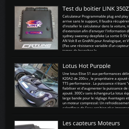
Test du boitier LINK 350
Calculateur Programmable plug and play (
arrive sans le support, Il faudra récupérer
d'installer le calculateur dans la voiture,
d'extension afin d'envoyer l'information d
sydney sweeney deepfake La sortie 0-5V d
AN Volt 8 et GndAN pour Analogique, et Vo
(Pas une résistance variable d'un capteur
temps de brancher le ...
Lotus Hot Purpple
Une lotus Elise S1 aux performances dél
K20A2 de 200cv , le propriétaire a ajouté
TTS performance . La puissance n'étant "
fiabiliser et d'augmenter la puissance de
ajouté. 300Cv sans échangeurLa lotus éq
large bande pour le réglage Avantages et
un moteur compressé: Un refroidissement 
calorifique de l'eau est bien plus importan
Les capteurs Moteurs