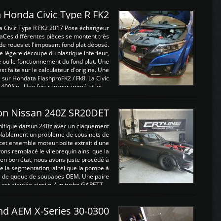
 Honda Civic Type R FK2
a Civic Type R FK2 2017 Pose échangeur
Ces différentes pièces se montent très
de roues et l'imposant fond plat déposé.
légere découpe du plastique inferieur,
e ou le fonctionnement du fond plat. Une
 faite sur le calculateur d'origine. Une
sur Hondata FlashproFK2 / Fk8. La Civic
 400Nn , Une fois reprogrammé et les ...
on Nissan 240Z SR20DET
nifique datsun 240z avec un claquement
blablement un probleme de cousinets de
cet ensemble moteur boite extrait d'une
ns remplacé le vilebrequin ainsi que la
t en bon état, nous avons juste procédé à
 la segmentation, ainsi que la pompe à
ints de queue de soupapes OEM. Une paire
est ajoutée ainsi qu'un turbo GARETT ...
and AEM X-Series 30-0300