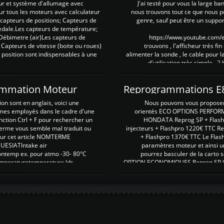
ur et système d'allumage avec
J'ai testé pour vous la large ba
our tous les moteurs avec calculateur
nous trouvons tout ce que nous p
es capteurs de positions; Capteurs de
genre, sauf peut être un suppor
pedale.Les capteurs de température;
Débimetre (air)Les capteurs de
https://www.youtube.com
 Capteurs de vitesse (boite ou roues)
trouvons , l'afficheur très fin
 position sont indispensables à une
alimenter la sonde , le cable pour l
d'utilisation très simple , 2
rammation Moteur
on sont en anglais, voici une
Nous pouvons vous proposer d
rmes employés dans le cadre d'une
orientés ECO OPTIONS PERFOR
nction Ctrl + F pour rechercher un
HONDATA Reprog SP + Flash
erme vous semble mal traduit ou
injecteurs + Flashpro 1220€ TTC R
r sur cet article NOMTERME
+ Flashpro 1370€ TTC Le Flas
SIATIntake air
paramètres moteur et ainsi u
ontemp ex. pour atmo -30- 80°C
pourrez basculer de la carto s
emperaturetemperature ldr
OPTION ECONOMIQUES Reprog SP 98 