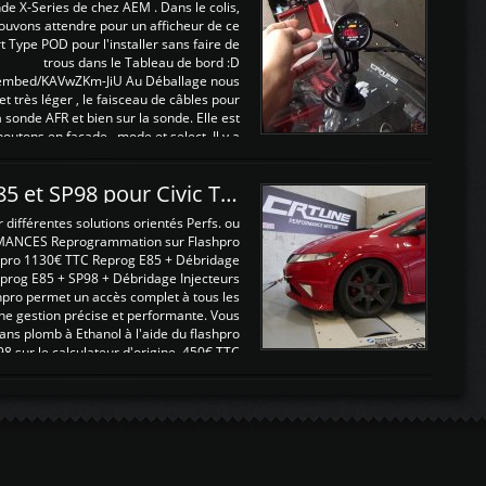
nde X-Series de chez AEM . Dans le colis,
ouvons attendre pour un afficheur de ce
t Type POD pour l'installer sans faire de
trous dans le Tableau de bord :D
/embed/KAVwZKm-JiU Au Déballage nous
 et très léger , le faisceau de câbles pour
a sonde AFR et bien sur la sonde. Elle est
 boutons en façade , mode et select. Il y a
différentes fonctions ...
Reprogrammations E85 et SP98 pour Civic Type R FN2
ifférentes solutions orientés Perfs. ou
MANCES Reprogrammation sur Flashpro
pro 1130€ TTC Reprog E85 + Débridage
eprog E85 + SP98 + Débridage Injecteurs
hpro permet un accès complet à tous les
ne gestion précise et performante. Vous
ans plomb à Ethanol à l'aide du flashpro
sur le calculateur d'origine 450€ TTC
Un gain d'environ 10cv et 15nm ...