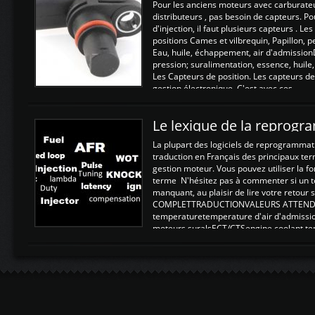
Pour les anciens moteurs avec carburate
distributeurs , pas besoin de capteurs. P
d'injection, il faut plusieurs capteurs . L
positions Cames et vilbrequin, Papillon, 
Eau, huile, échappement, air d'admission
pression; suralimentation, essence, huile,
Les Capteurs de position. Les capteurs de
gestion électronique. C'est avec ces ...
Le lexique de la reprog
La plupart des logiciels de reprogrammati
traduction en Français des principaux te
gestion moteur. Vous pouvez utiliser la fo
terme N'hésitez pas à commenter si un t
manquant, au plaisir de lire votre retou
COMPLETTRADUCTIONVALEURS ATTENDUE
temperaturetemperature d'air d'admissi
moteurs suralsECT/CTSengine coolant t
moteurtemp ex. a froid 80-100°C a ...