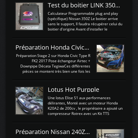
Test du boitier LINK 350Z Plugin ECU
Calculateur Programmable plug and play
(spécifique) Nissan 350Z Le boitier arrive
sans le support, Il faudra récupérer celui du
boitier d'origine Avant d'installer le
calculateur dans la voiture, nous allons
connecter le harness d'extension afin
d'envoyer l'information de la large bande
Préparation Honda Civic Type R FK2
dans le boitier. sydney sweeney deepfake
La sortie 0-5V de l'afr sera connectée sur
Préparation Stage 2 sur Honda Civic Type R
l'entrée AN Volt 8 et GndAN pour
FK2 2017 Pose échangeur Airtec +
Analogique, et Volt car l'information est une
Downpipe Décata TegiwaCes différentes
tension (Pas une résistance variable d'un
pièces se montent très bien une fois les
capteur de pression ou de température Il
passages de roues et l'imposant fond plat
est temps de brancher le ...
déposé. L'échangeur massif demande une
légere découpe du plastique inferieur,
Lotus Hot Purpple
negénant en rien la structure ou le
fonctionnement du fond plat. Une
Une lotus Elise S1 aux performances
reprogrammation Stage 2 est faite sur le
délirantes, Monté avec un moteur Honda
calculateur d'origine. Une alternative
K20A2 de 200cv , le propriétaire a ajouté un
économique au passage sur Hondata
compresseur Rotrex avec un Kit TTS
FlashproFK2 / Fk8. La Civic développe
performance . La puissance n'étant "que"
d'origine 310cv et 400Nn , Une fois
de 300cv, David a décidé de fiabiliser et
reprogrammé et les ...
d'augmenter la puissance de son moteur:
Préparation Nissan 240Z SR20DET
un watercooler a été ajouté. 300Cv sans