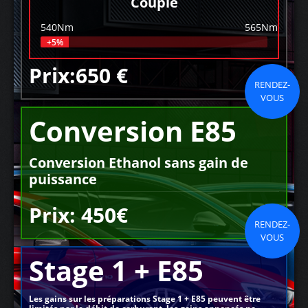
Couple
540Nm
565Nm
+5%
Prix:650 €
RENDEZ-
VOUS
Conversion E85
Conversion Ethanol sans gain de
puissance
Prix: 450€
RENDEZ-
VOUS
Stage 1 + E85
Les gains sur les préparations Stage 1 + E85 peuvent être