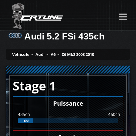
Audi 5.2 FSi 435ch
Véhicule
Audi
A6
C6 Mk2 2008 2010
Stage 1
Puissance
435ch
460ch
+6%