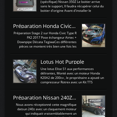
(spécifique) Nissan 350Z Le boitier arrive
sans le support, Il faudra récupérer celui du
boitier d'origine Avant d'installer le
calculateur dans la voiture, nous allons
connecter le harness d'extension afin
d'envoyer l'information de la large bande
Préparation Honda Civic Type R FK2
dans le boitier. sydney sweeney deepfake
La sortie 0-5V de l'afr sera connectée sur
Préparation Stage 2 sur Honda Civic Type R
l'entrée AN Volt 8 et GndAN pour
FK2 2017 Pose échangeur Airtec +
Analogique, et Volt car l'information est une
Downpipe Décata TegiwaCes différentes
tension (Pas une résistance variable d'un
pièces se montent très bien une fois les
capteur de pression ou de température Il
passages de roues et l'imposant fond plat
est temps de brancher le ...
déposé. L'échangeur massif demande une
légere découpe du plastique inferieur,
Lotus Hot Purpple
negénant en rien la structure ou le
fonctionnement du fond plat. Une
Une lotus Elise S1 aux performances
reprogrammation Stage 2 est faite sur le
délirantes, Monté avec un moteur Honda
calculateur d'origine. Une alternative
K20A2 de 200cv , le propriétaire a ajouté un
économique au passage sur Hondata
compresseur Rotrex avec un Kit TTS
FlashproFK2 / Fk8. La Civic développe
performance . La puissance n'étant "que"
d'origine 310cv et 400Nn , Une fois
de 300cv, David a décidé de fiabiliser et
reprogrammé et les ...
d'augmenter la puissance de son moteur:
Préparation Nissan 240Z SR20DET
un watercooler a été ajouté. 300Cv sans
échangeurLa lotus équipée d'un Hondata
Nous avons réceptionné cette magnifique
Kpro et d'une large bande pour le réglage
datsun 240z avec un claquement moteur
Avantages et inconvénients d'un
qui indiquait vraisemblablement un