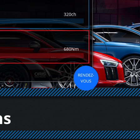
320ch
680Nm
RENDEZ-
VOUS
ns