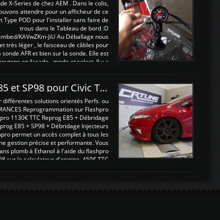
nde X-Series de chez AEM . Dans le colis,
ouvons attendre pour un afficheur de ce
t Type POD pour l'installer sans faire de
trous dans le Tableau de bord :D
/embed/KAVwZKm-JiU Au Déballage nous
 et très léger , le faisceau de câbles pour
a sonde AFR et bien sur la sonde. Elle est
 boutons en façade , mode et select. Il y a
différentes fonctions ...
Reprogrammations E85 et SP98 pour Civic Type R FN2
ifférentes solutions orientés Perfs. ou
MANCES Reprogrammation sur Flashpro
pro 1130€ TTC Reprog E85 + Débridage
eprog E85 + SP98 + Débridage Injecteurs
hpro permet un accès complet à tous les
ne gestion précise et performante. Vous
ans plomb à Ethanol à l'aide du flashpro
sur le calculateur d'origine 450€ TTC
Un gain d'environ 10cv et 15nm ...