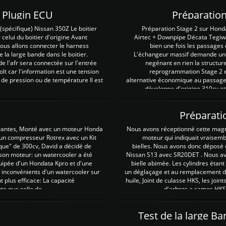
Z Plugin ECU
Préparation
spécifique) Nissan 350Z Le boitier
Préparation Stage 2 sur Hond
 celui du boitier d'origine Avant
Airtec + Downpipe Décata Tegiwa
 nous allons connecter le harness
bien une fois les passages 
e la large bande dans le boitier.
L'échangeur massif demande une 
e l'afr sera connectée sur l'entrée
negénant en rien la structur
lt car l'information est une tension
reprogrammation Stage 2 est
 de pression ou de température Il est
alternative économique au passage 
développe d'origine 310cv et
Préparati
irantes, Monté avec un moteur Honda
Nous avons réceptionné cette mag
 un compresseur Rotrex avec un Kit
moteur qui indiquait vraisem
que" de 300cv, David a décidé de
bielles. Nous avons donc déposé 
 son moteur: un watercooler a été
Nissan S13 avec SR20DET . Nous avo
uipée d'un Hondata Kpro et d'une
bielle abimée. Les cylindres étan
 inconvénients d'un watercooler sur
un déglaçage et au remplacement de
plus efficace: La capacité
huile, Joint de culasse HKS, les jo
te que celle de ...
d'arbres a cames HKS 
Test de la large B