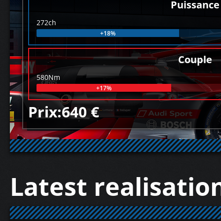
Puissance
272ch
+18%
Couple
580Nm
+17%
Prix:640 €
Latest realisatio