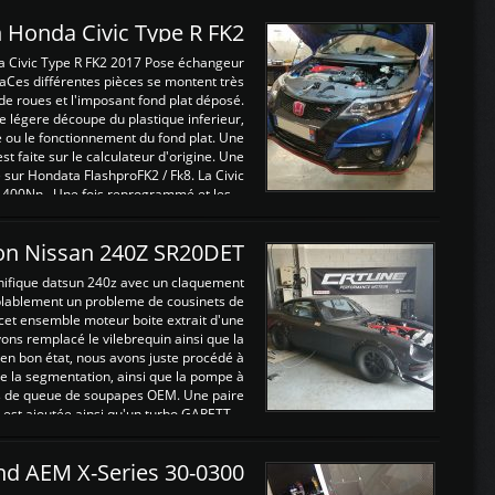
 Honda Civic Type R FK2
a Civic Type R FK2 2017 Pose échangeur
Ces différentes pièces se montent très
de roues et l'imposant fond plat déposé.
légere découpe du plastique inferieur,
e ou le fonctionnement du fond plat. Une
 faite sur le calculateur d'origine. Une
sur Hondata FlashproFK2 / Fk8. La Civic
 400Nn , Une fois reprogrammé et les ...
on Nissan 240Z SR20DET
nifique datsun 240z avec un claquement
blablement un probleme de cousinets de
cet ensemble moteur boite extrait d'une
ns remplacé le vilebrequin ainsi que la
t en bon état, nous avons juste procédé à
 la segmentation, ainsi que la pompe à
ints de queue de soupapes OEM. Une paire
est ajoutée ainsi qu'un turbo GARETT ...
and AEM X-Series 30-0300