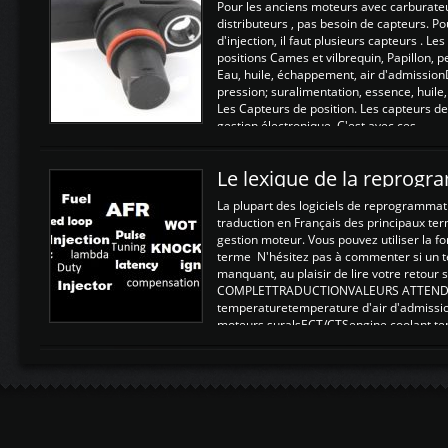
Pour les anciens moteurs avec carburate
distributeurs , pas besoin de capteurs. P
d'injection, il faut plusieurs capteurs . L
positions Cames et vilbrequin, Papillon, 
Eau, huile, échappement, air d'admission
pression; suralimentation, essence, huile,
Les Capteurs de position. Les capteurs de
gestion électronique. C'est avec ces ...
Le lexique de la reprog
La plupart des logiciels de reprogrammati
traduction en Français des principaux te
gestion moteur. Vous pouvez utiliser la fo
terme N'hésitez pas à commenter si un t
manquant, au plaisir de lire votre retou
COMPLETTRADUCTIONVALEURS ATTENDUE
temperaturetemperature d'air d'admissi
moteurs suralsECT/CTSengine coolant t
moteurtemp ex. a froid 80-100°C a ...