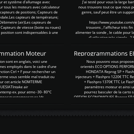
ur et système d'allumage avec
J'ai testé pour vous la large ba
our tous les moteurs avec calculateur
nous trouvons tout ce que nous p
es capteurs de positions; Capteurs de
genre, sauf peut être un suppor
pedale.Les capteurs de température;
Débimetre (air)Les capteurs de
https://www.youtube.com
 Capteurs de vitesse (boite ou roues)
trouvons , l'afficheur très fin
 position sont indispensables à une
alimenter la sonde , le cable pour l
d'utilisation très simple , 2
rammation Moteur
on sont en anglais, voici une
Nous pouvons vous proposer d
rmes employés dans le cadre d'une
orientés ECO OPTIONS PERFOR
nction Ctrl + F pour rechercher un
HONDATA Reprog SP + Flash
erme vous semble mal traduit ou
injecteurs + Flashpro 1220€ TTC R
r sur cet article NOMTERME
+ Flashpro 1370€ TTC Le Flas
SIATIntake air
paramètres moteur et ainsi u
ontemp ex. pour atmo -30- 80°C
pourrez basculer de la carto s
emperaturetemperature ldr
OPTION ECONOMIQUES Reprog SP 98 