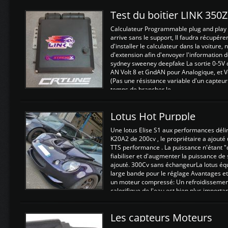
Test du boitier LINK 350
Calculateur Programmable plug and play (
arrive sans le support, Il faudra récupérer
d'installer le calculateur dans la voiture,
d'extension afin d'envoyer l'information d
sydney sweeney deepfake La sortie 0-5V d
AN Volt 8 et GndAN pour Analogique, et Vo
(Pas une résistance variable d'un capteur
temps de brancher le ...
Lotus Hot Purpple
Une lotus Elise S1 aux performances dél
K20A2 de 200cv , le propriétaire a ajouté
TTS performance . La puissance n'étant "
fiabiliser et d'augmenter la puissance de
ajouté. 300Cv sans échangeurLa lotus éq
large bande pour le réglage Avantages et
un moteur compressé: Un refroidissement 
calorifique de l'eau est bien plus importan
Les capteurs Moteurs