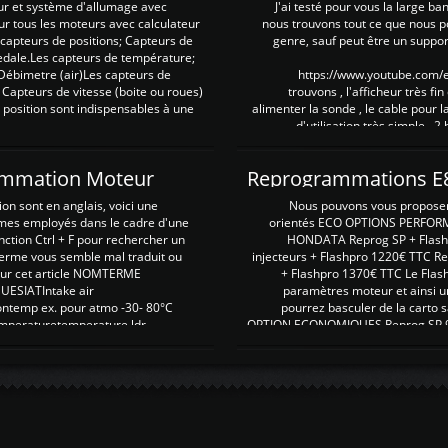
ur et système d'allumage avec
J'ai testé pour vous la large ba
our tous les moteurs avec calculateur
nous trouvons tout ce que nous p
es capteurs de positions; Capteurs de
genre, sauf peut être un suppor
pedale.Les capteurs de température;
Débimetre (air)Les capteurs de
https://www.youtube.com
 Capteurs de vitesse (boite ou roues)
trouvons , l'afficheur très fin
 position sont indispensables à une
alimenter la sonde , le cable pour l
d'utilisation très simple , 2
rammation Moteur
on sont en anglais, voici une
Nous pouvons vous proposer d
rmes employés dans le cadre d'une
orientés ECO OPTIONS PERFOR
nction Ctrl + F pour rechercher un
HONDATA Reprog SP + Flash
erme vous semble mal traduit ou
injecteurs + Flashpro 1220€ TTC R
r sur cet article NOMTERME
+ Flashpro 1370€ TTC Le Flas
SIATIntake air
paramètres moteur et ainsi u
ontemp ex. pour atmo -30- 80°C
pourrez basculer de la carto s
emperaturetemperature ldr
OPTION ECONOMIQUES Reprog SP 98 