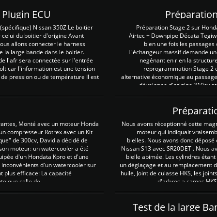
Z Plugin ECU
Préparation
spécifique) Nissan 350Z Le boitier
Préparation Stage 2 sur Hond
 celui du boitier d'origine Avant
Airtec + Downpipe Décata Tegiwa
 nous allons connecter le harness
bien une fois les passages 
e la large bande dans le boitier.
L'échangeur massif demande une 
e l'afr sera connectée sur l'entrée
negénant en rien la structur
lt car l'information est une tension
reprogrammation Stage 2 est
 de pression ou de température Il est
alternative économique au passage 
développe d'origine 310cv et
Préparati
irantes, Monté avec un moteur Honda
Nous avons réceptionné cette mag
 un compresseur Rotrex avec un Kit
moteur qui indiquait vraisem
que" de 300cv, David a décidé de
bielles. Nous avons donc déposé 
 son moteur: un watercooler a été
Nissan S13 avec SR20DET . Nous avo
uipée d'un Hondata Kpro et d'une
bielle abimée. Les cylindres étan
 inconvénients d'un watercooler sur
un déglaçage et au remplacement de
plus efficace: La capacité
huile, Joint de culasse HKS, les jo
te que celle de ...
d'arbres a cames HKS 
Test de la large B