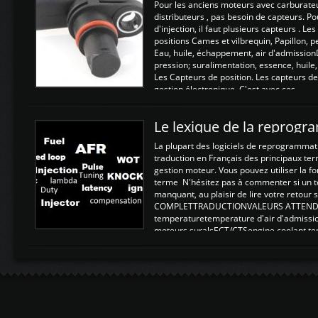
Pour les anciens moteurs avec carburate
distributeurs , pas besoin de capteurs. P
d'injection, il faut plusieurs capteurs . L
positions Cames et vilbrequin, Papillon, 
Eau, huile, échappement, air d'admission
pression; suralimentation, essence, huile,
Les Capteurs de position. Les capteurs de
gestion électronique. C'est avec ces ...
Le lexique de la reprog
La plupart des logiciels de reprogrammati
traduction en Français des principaux te
gestion moteur. Vous pouvez utiliser la fo
terme N'hésitez pas à commenter si un t
manquant, au plaisir de lire votre retou
COMPLETTRADUCTIONVALEURS ATTENDUE
temperaturetemperature d'air d'admissi
moteurs suralsECT/CTSengine coolant t
moteurtemp ex. a froid 80-100°C a ...