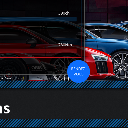
390ch
780Nm
RENDEZ-
VOUS
ns