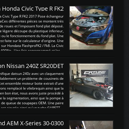
 Honda Civic Type R FK2
a Civic Type R FK2 2017 Pose échangeur
Ces différentes pièces se montent très
de roues et l'imposant fond plat déposé.
légere découpe du plastique inferieur,
e ou le fonctionnement du fond plat. Une
 faite sur le calculateur d'origine. Une
sur Hondata FlashproFK2 / Fk8. La Civic
 400Nn , Une fois reprogrammé et les ...
on Nissan 240Z SR20DET
nifique datsun 240z avec un claquement
blablement un probleme de cousinets de
cet ensemble moteur boite extrait d'une
ns remplacé le vilebrequin ainsi que la
t en bon état, nous avons juste procédé à
 la segmentation, ainsi que la pompe à
ints de queue de soupapes OEM. Une paire
est ajoutée ainsi qu'un turbo GARETT ...
and AEM X-Series 30-0300