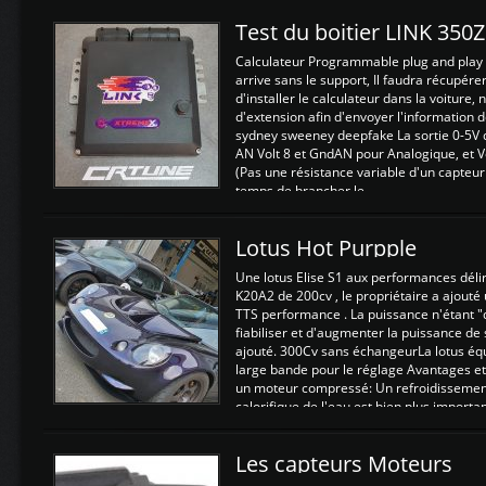
Test du boitier LINK 350
Calculateur Programmable plug and play (
arrive sans le support, Il faudra récupérer
d'installer le calculateur dans la voiture,
d'extension afin d'envoyer l'information d
sydney sweeney deepfake La sortie 0-5V d
AN Volt 8 et GndAN pour Analogique, et Vo
(Pas une résistance variable d'un capteur
temps de brancher le ...
Lotus Hot Purpple
Une lotus Elise S1 aux performances dél
K20A2 de 200cv , le propriétaire a ajouté
TTS performance . La puissance n'étant "
fiabiliser et d'augmenter la puissance de
ajouté. 300Cv sans échangeurLa lotus éq
large bande pour le réglage Avantages et
un moteur compressé: Un refroidissement 
calorifique de l'eau est bien plus importan
Les capteurs Moteurs