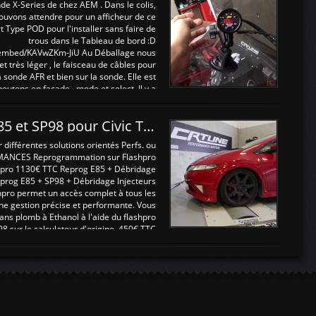
nde X-Series de chez AEM . Dans le colis,
ouvons attendre pour un afficheur de ce
t Type POD pour l'installer sans faire de
trous dans le Tableau de bord :D
/embed/KAVwZKm-JiU Au Déballage nous
 et très léger , le faisceau de câbles pour
a sonde AFR et bien sur la sonde. Elle est
 boutons en façade , mode et select. Il y a
différentes fonctions ...
Reprogrammations E85 et SP98 pour Civic Type R FN2
ifférentes solutions orientés Perfs. ou
MANCES Reprogrammation sur Flashpro
pro 1130€ TTC Reprog E85 + Débridage
eprog E85 + SP98 + Débridage Injecteurs
hpro permet un accès complet à tous les
ne gestion précise et performante. Vous
ans plomb à Ethanol à l'aide du flashpro
sur le calculateur d'origine 450€ TTC
Un gain d'environ 10cv et 15nm ...