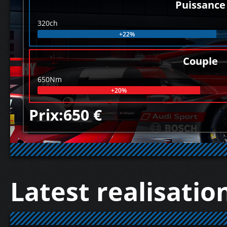
Puissance
320ch
+22%
Couple
650Nm
+20%
Prix:650 €
Latest realisatio