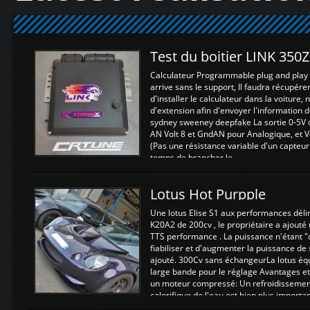
Test du boitier LINK 350
Calculateur Programmable plug and play (
arrive sans le support, Il faudra récupérer
d'installer le calculateur dans la voiture,
d'extension afin d'envoyer l'information d
sydney sweeney deepfake La sortie 0-5V d
AN Volt 8 et GndAN pour Analogique, et Vo
(Pas une résistance variable d'un capteur
temps de brancher le ...
Lotus Hot Purpple
Une lotus Elise S1 aux performances dél
K20A2 de 200cv , le propriétaire a ajouté
TTS performance . La puissance n'étant "
fiabiliser et d'augmenter la puissance de
ajouté. 300Cv sans échangeurLa lotus éq
large bande pour le réglage Avantages et
un moteur compressé: Un refroidissement 
calorifique de l'eau est bien plus importan