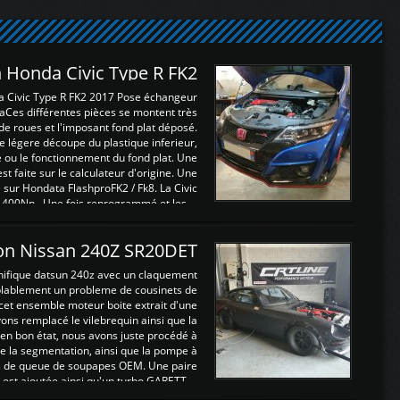
 Honda Civic Type R FK2
a Civic Type R FK2 2017 Pose échangeur
Ces différentes pièces se montent très
de roues et l'imposant fond plat déposé.
légere découpe du plastique inferieur,
e ou le fonctionnement du fond plat. Une
 faite sur le calculateur d'origine. Une
sur Hondata FlashproFK2 / Fk8. La Civic
 400Nn , Une fois reprogrammé et les ...
on Nissan 240Z SR20DET
nifique datsun 240z avec un claquement
blablement un probleme de cousinets de
cet ensemble moteur boite extrait d'une
ns remplacé le vilebrequin ainsi que la
t en bon état, nous avons juste procédé à
 la segmentation, ainsi que la pompe à
ints de queue de soupapes OEM. Une paire
est ajoutée ainsi qu'un turbo GARETT ...