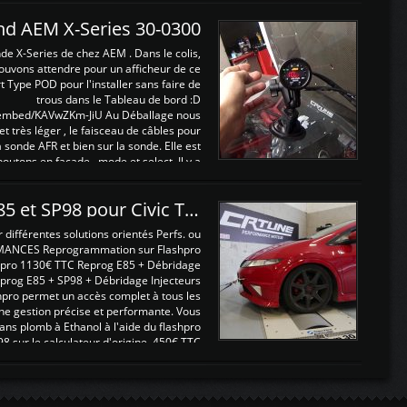
and AEM X-Series 30-0300
nde X-Series de chez AEM . Dans le colis,
ouvons attendre pour un afficheur de ce
t Type POD pour l'installer sans faire de
trous dans le Tableau de bord :D
/embed/KAVwZKm-JiU Au Déballage nous
 et très léger , le faisceau de câbles pour
a sonde AFR et bien sur la sonde. Elle est
 boutons en façade , mode et select. Il y a
différentes fonctions ...
Reprogrammations E85 et SP98 pour Civic Type R FN2
ifférentes solutions orientés Perfs. ou
MANCES Reprogrammation sur Flashpro
pro 1130€ TTC Reprog E85 + Débridage
eprog E85 + SP98 + Débridage Injecteurs
hpro permet un accès complet à tous les
ne gestion précise et performante. Vous
ans plomb à Ethanol à l'aide du flashpro
sur le calculateur d'origine 450€ TTC
Un gain d'environ 10cv et 15nm ...