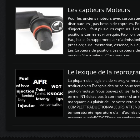
Les capteurs Moteurs
Pour les anciens moteurs avec carburate
distributeurs , pas besoin de capteurs. P
d'injection, il faut plusieurs capteurs . L
positions Cames et vilbrequin, Papillon, 
Eau, huile, échappement, air d'admission
pression; suralimentation, essence, huile,
Les Capteurs de position. Les capteurs de
gestion électronique. C'est avec ces ...
Le lexique de la reprog
La plupart des logiciels de reprogrammati
traduction en Français des principaux te
gestion moteur. Vous pouvez utiliser la fo
terme N'hésitez pas à commenter si un t
manquant, au plaisir de lire votre retou
COMPLETTRADUCTIONVALEURS ATTENDUE
temperaturetemperature d'air d'admissi
moteurs suralsECT/CTSengine coolant t
moteurtemp ex. a froid 80-100°C a ...