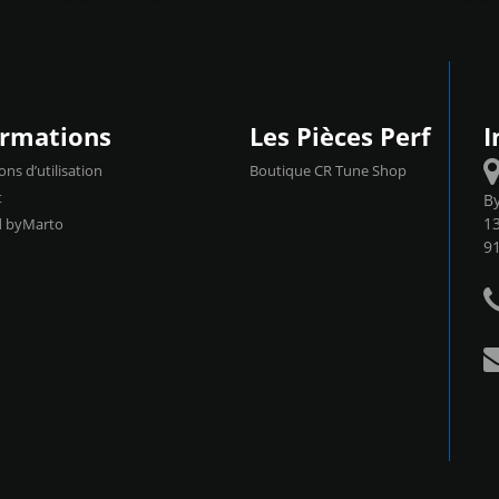
ormations
Les Pièces Perf
I
ons d’utilisation
Boutique CR Tune Shop
t
B
13
d byMarto
9