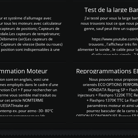
Test de la large B
ur et système d'allumage avec
J'ai testé pour vous la large ba
our tous les moteurs avec calculateur
nous trouvons tout ce que nous p
es capteurs de positions; Capteurs de
genre, sauf peut être un suppor
pedale.Les capteurs de température;
Débimetre (air)Les capteurs de
https://www.youtube.com
 Capteurs de vitesse (boite ou roues)
trouvons , l'afficheur très fin
 position sont indispensables à une
alimenter la sonde , le cable pour l
d'utilisation très simple , 2
rammation Moteur
on sont en anglais, voici une
Nous pouvons vous proposer d
rmes employés dans le cadre d'une
orientés ECO OPTIONS PERFOR
nction Ctrl + F pour rechercher un
HONDATA Reprog SP + Flash
erme vous semble mal traduit ou
injecteurs + Flashpro 1220€ TTC R
r sur cet article NOMTERME
+ Flashpro 1370€ TTC Le Flas
SIATIntake air
paramètres moteur et ainsi u
ontemp ex. pour atmo -30- 80°C
pourrez basculer de la carto s
emperaturetemperature ldr
OPTION ECONOMIQUES Reprog SP 98 