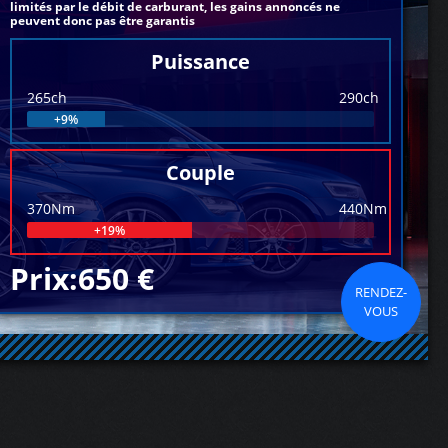
limités par le débit de carburant, les gains annoncés ne
peuvent donc pas être garantis
Puissance
265ch
290ch
+9%
Couple
370Nm
440Nm
+19%
Prix:650 €
RENDEZ-
VOUS