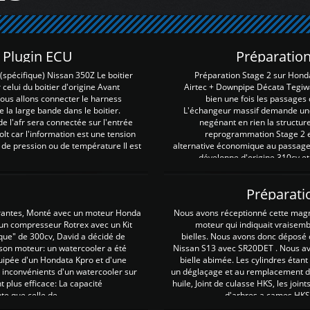
Z Plugin ECU
Préparation
spécifique) Nissan 350Z Le boitier
Préparation Stage 2 sur Hond
 celui du boitier d'origine Avant
Airtec + Downpipe Décata Tegiwa
 nous allons connecter le harness
bien une fois les passages 
e la large bande dans le boitier.
L'échangeur massif demande une 
e l'afr sera connectée sur l'entrée
negénant en rien la structur
lt car l'information est une tension
reprogrammation Stage 2 est
 de pression ou de température Il est
alternative économique au passage 
développe d'origine 310cv et
Préparati
irantes, Monté avec un moteur Honda
Nous avons réceptionné cette mag
 un compresseur Rotrex avec un Kit
moteur qui indiquait vraisem
que" de 300cv, David a décidé de
bielles. Nous avons donc déposé 
 son moteur: un watercooler a été
Nissan S13 avec SR20DET . Nous avo
uipée d'un Hondata Kpro et d'une
bielle abimée. Les cylindres étan
 inconvénients d'un watercooler sur
un déglaçage et au remplacement de
plus efficace: La capacité
huile, Joint de culasse HKS, les jo
te que celle de ...
d'arbres a cames HKS 