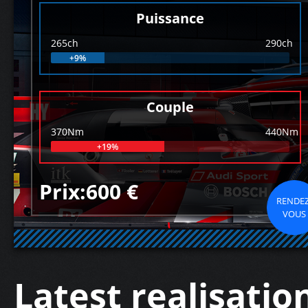
Puissance
265ch
290ch
+9%
Couple
370Nm
440Nm
+19%
Prix:600 €
RENDEZ
VOUS
Latest realisatio