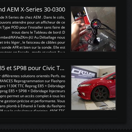
and AEM X-Series 30-0300
nde X-Series de chez AEM . Dans le colis,
ouvons attendre pour un afficheur de ce
t Type POD pour l'installer sans faire de
trous dans le Tableau de bord :D
/embed/KAVwZKm-JiU Au Déballage nous
 et très léger , le faisceau de câbles pour
a sonde AFR et bien sur la sonde. Elle est
 boutons en façade , mode et select. Il y a
différentes fonctions ...
Reprogrammations E85 et SP98 pour Civic Type R FN2
ifférentes solutions orientés Perfs. ou
MANCES Reprogrammation sur Flashpro
pro 1130€ TTC Reprog E85 + Débridage
eprog E85 + SP98 + Débridage Injecteurs
hpro permet un accès complet à tous les
ne gestion précise et performante. Vous
ans plomb à Ethanol à l'aide du flashpro
sur le calculateur d'origine 450€ TTC
Un gain d'environ 10cv et 15nm ...