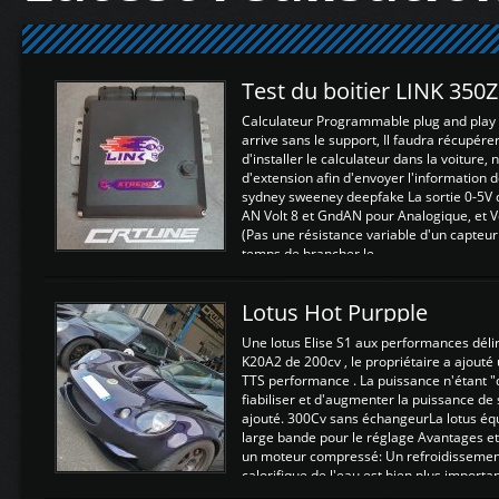
Test du boitier LINK 350
Calculateur Programmable plug and play (
arrive sans le support, Il faudra récupérer
d'installer le calculateur dans la voiture,
d'extension afin d'envoyer l'information d
sydney sweeney deepfake La sortie 0-5V d
AN Volt 8 et GndAN pour Analogique, et Vo
(Pas une résistance variable d'un capteur
temps de brancher le ...
Lotus Hot Purpple
Une lotus Elise S1 aux performances dél
K20A2 de 200cv , le propriétaire a ajouté
TTS performance . La puissance n'étant "
fiabiliser et d'augmenter la puissance de
ajouté. 300Cv sans échangeurLa lotus éq
large bande pour le réglage Avantages et
un moteur compressé: Un refroidissement 
calorifique de l'eau est bien plus importan