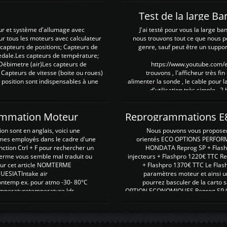
Test de la large B
ur et système d'allumage avec
J'ai testé pour vous la large ba
our tous les moteurs avec calculateur
nous trouvons tout ce que nous p
es capteurs de positions; Capteurs de
genre, sauf peut être un suppor
pedale.Les capteurs de température;
Débimetre (air)Les capteurs de
https://www.youtube.com
 Capteurs de vitesse (boite ou roues)
trouvons , l'afficheur très fin
 position sont indispensables à une
alimenter la sonde , le cable pour l
d'utilisation très simple , 2
rammation Moteur
on sont en anglais, voici une
Nous pouvons vous proposer d
rmes employés dans le cadre d'une
orientés ECO OPTIONS PERFOR
nction Ctrl + F pour rechercher un
HONDATA Reprog SP + Flash
erme vous semble mal traduit ou
injecteurs + Flashpro 1220€ TTC R
r sur cet article NOMTERME
+ Flashpro 1370€ TTC Le Flas
SIATIntake air
paramètres moteur et ainsi u
ontemp ex. pour atmo -30- 80°C
pourrez basculer de la carto s
emperaturetemperature ldr
OPTION ECONOMIQUES Reprog SP 98 