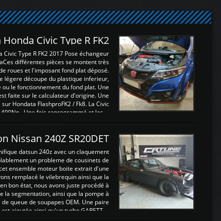
 Honda Civic Type R FK2
a Civic Type R FK2 2017 Pose échangeur
Ces différentes pièces se montent très
de roues et l'imposant fond plat déposé.
légere découpe du plastique inferieur,
e ou le fonctionnement du fond plat. Une
 faite sur le calculateur d'origine. Une
sur Hondata FlashproFK2 / Fk8. La Civic
 400Nn , Une fois reprogrammé et les ...
on Nissan 240Z SR20DET
nifique datsun 240z avec un claquement
blablement un probleme de cousinets de
cet ensemble moteur boite extrait d'une
ns remplacé le vilebrequin ainsi que la
t en bon état, nous avons juste procédé à
 la segmentation, ainsi que la pompe à
ints de queue de soupapes OEM. Une paire
est ajoutée ainsi qu'un turbo GARETT ...