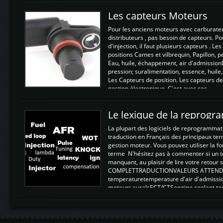
Les capteurs Moteurs
Pour les anciens moteurs avec carburate
distributeurs , pas besoin de capteurs. P
d'injection, il faut plusieurs capteurs . L
positions Cames et vilbrequin, Papillon, 
Eau, huile, échappement, air d'admission
pression; suralimentation, essence, huile,
Les Capteurs de position. Les capteurs de
gestion électronique. C'est avec ces ...
Le lexique de la reprog
La plupart des logiciels de reprogrammati
traduction en Français des principaux te
gestion moteur. Vous pouvez utiliser la fo
terme N'hésitez pas à commenter si un t
manquant, au plaisir de lire votre retou
COMPLETTRADUCTIONVALEURS ATTENDUE
temperaturetemperature d'air d'admissi
moteurs suralsECT/CTSengine coolant t
moteurtemp ex. a froid 80-100°C a ...