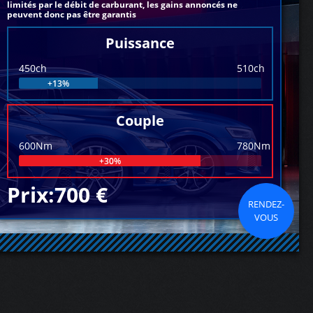
limités par le débit de carburant, les gains annoncés ne
peuvent donc pas être garantis
Puissance
450ch
510ch
+13%
Couple
600Nm
780Nm
+30%
Prix:700 €
RENDEZ-
VOUS