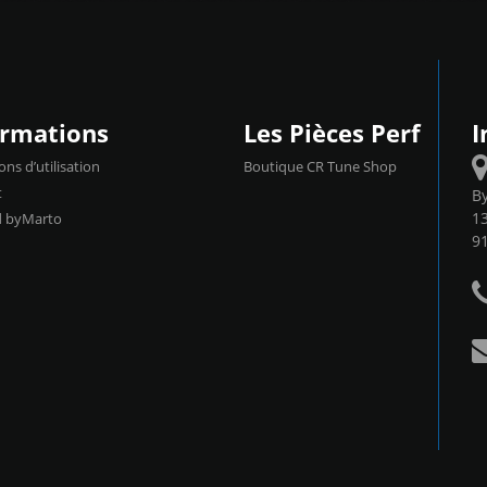
ormations
Les Pièces Perf
I
ons d’utilisation
Boutique CR Tune Shop
t
B
13
d byMarto
9