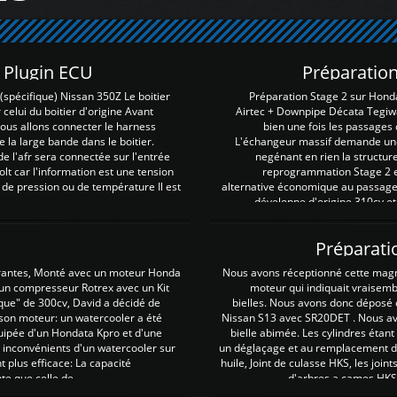
Z Plugin ECU
Préparation
spécifique) Nissan 350Z Le boitier
Préparation Stage 2 sur Hond
 celui du boitier d'origine Avant
Airtec + Downpipe Décata Tegiwa
 nous allons connecter le harness
bien une fois les passages 
e la large bande dans le boitier.
L'échangeur massif demande une 
e l'afr sera connectée sur l'entrée
negénant en rien la structur
lt car l'information est une tension
reprogrammation Stage 2 est
 de pression ou de température Il est
alternative économique au passage 
développe d'origine 310cv et
Préparati
irantes, Monté avec un moteur Honda
Nous avons réceptionné cette mag
 un compresseur Rotrex avec un Kit
moteur qui indiquait vraisem
que" de 300cv, David a décidé de
bielles. Nous avons donc déposé 
 son moteur: un watercooler a été
Nissan S13 avec SR20DET . Nous avo
uipée d'un Hondata Kpro et d'une
bielle abimée. Les cylindres étan
 inconvénients d'un watercooler sur
un déglaçage et au remplacement de
plus efficace: La capacité
huile, Joint de culasse HKS, les jo
te que celle de ...
d'arbres a cames HKS 