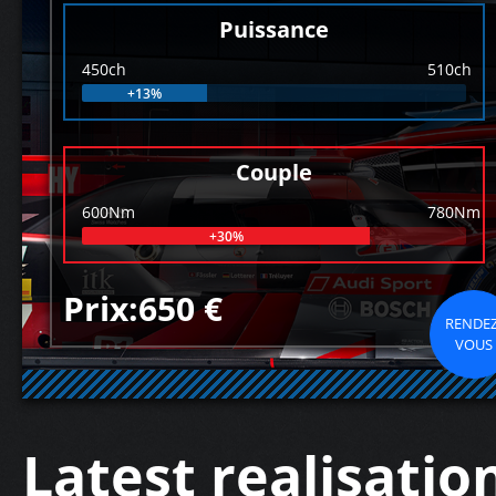
Puissance
450ch
510ch
+13%
Couple
600Nm
780Nm
+30%
Prix:650 €
RENDEZ
VOUS
Latest realisatio