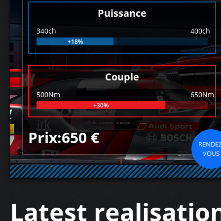
Puissance
340ch
400ch
+18%
Couple
500Nm
650Nm
+30%
Prix:650 €
RENDEZ
VOUS
Latest realisatio