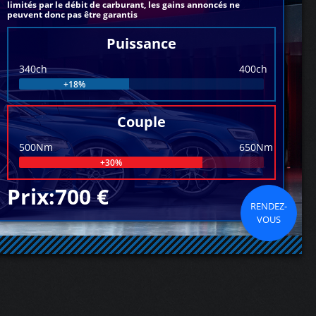
limités par le débit de carburant, les gains annoncés ne
peuvent donc pas être garantis
Puissance
340ch
400ch
+18%
Couple
500Nm
650Nm
+30%
Prix:700 €
RENDEZ-
VOUS