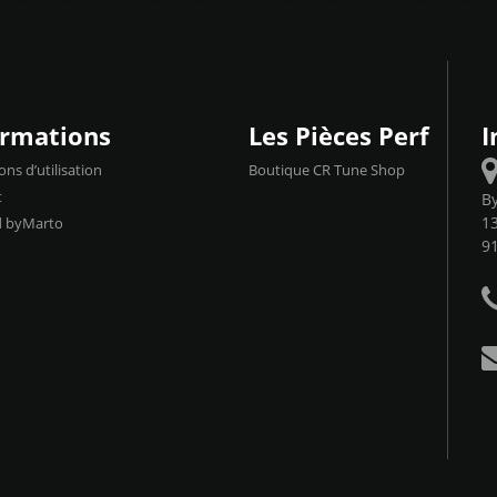
ormations
Les Pièces Perf
I
ons d’utilisation
Boutique CR Tune Shop
t
B
13
d byMarto
9