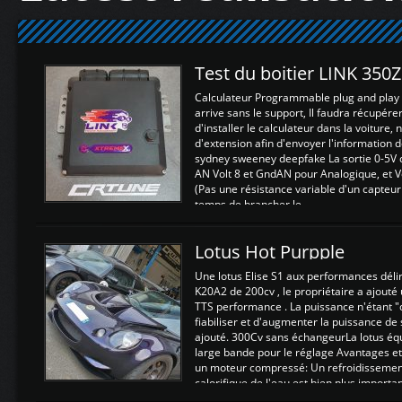
Test du boitier LINK 350
Calculateur Programmable plug and play (
arrive sans le support, Il faudra récupérer
d'installer le calculateur dans la voiture,
d'extension afin d'envoyer l'information d
sydney sweeney deepfake La sortie 0-5V d
AN Volt 8 et GndAN pour Analogique, et Vo
(Pas une résistance variable d'un capteur
temps de brancher le ...
Lotus Hot Purpple
Une lotus Elise S1 aux performances dél
K20A2 de 200cv , le propriétaire a ajouté
TTS performance . La puissance n'étant "
fiabiliser et d'augmenter la puissance de
ajouté. 300Cv sans échangeurLa lotus éq
large bande pour le réglage Avantages et
un moteur compressé: Un refroidissement 
calorifique de l'eau est bien plus importan