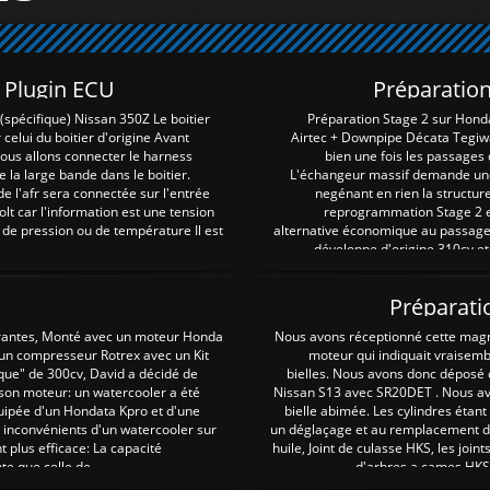
Z Plugin ECU
Préparation
spécifique) Nissan 350Z Le boitier
Préparation Stage 2 sur Hond
 celui du boitier d'origine Avant
Airtec + Downpipe Décata Tegiwa
 nous allons connecter le harness
bien une fois les passages 
e la large bande dans le boitier.
L'échangeur massif demande une 
e l'afr sera connectée sur l'entrée
negénant en rien la structur
lt car l'information est une tension
reprogrammation Stage 2 est
 de pression ou de température Il est
alternative économique au passage 
développe d'origine 310cv et
Préparati
irantes, Monté avec un moteur Honda
Nous avons réceptionné cette mag
 un compresseur Rotrex avec un Kit
moteur qui indiquait vraisem
que" de 300cv, David a décidé de
bielles. Nous avons donc déposé 
 son moteur: un watercooler a été
Nissan S13 avec SR20DET . Nous avo
uipée d'un Hondata Kpro et d'une
bielle abimée. Les cylindres étan
 inconvénients d'un watercooler sur
un déglaçage et au remplacement de
plus efficace: La capacité
huile, Joint de culasse HKS, les jo
te que celle de ...
d'arbres a cames HKS 