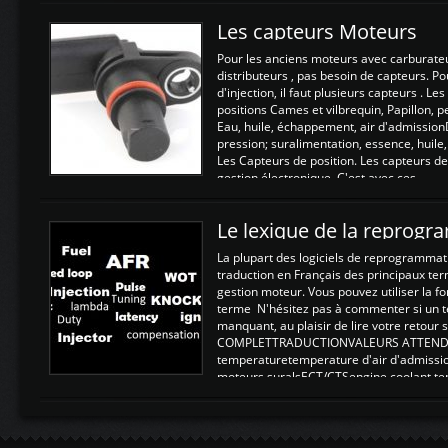
Les capteurs Moteurs
Pour les anciens moteurs avec carburate
distributeurs , pas besoin de capteurs. P
d'injection, il faut plusieurs capteurs . L
positions Cames et vilbrequin, Papillon, 
Eau, huile, échappement, air d'admission
pression; suralimentation, essence, huile,
Les Capteurs de position. Les capteurs de
gestion électronique. C'est avec ces ...
Le lexique de la reprog
La plupart des logiciels de reprogrammati
traduction en Français des principaux te
gestion moteur. Vous pouvez utiliser la fo
terme N'hésitez pas à commenter si un t
manquant, au plaisir de lire votre retou
COMPLETTRADUCTIONVALEURS ATTENDUE
temperaturetemperature d'air d'admissi
moteurs suralsECT/CTSengine coolant t
moteurtemp ex. a froid 80-100°C a ...