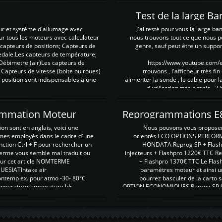
Test de la large B
ur et système d'allumage avec
J'ai testé pour vous la large ba
our tous les moteurs avec calculateur
nous trouvons tout ce que nous p
es capteurs de positions; Capteurs de
genre, sauf peut être un suppor
pedale.Les capteurs de température;
Débimetre (air)Les capteurs de
https://www.youtube.com
 Capteurs de vitesse (boite ou roues)
trouvons , l'afficheur très fin
 position sont indispensables à une
alimenter la sonde , le cable pour l
d'utilisation très simple , 2
rammation Moteur
on sont en anglais, voici une
Nous pouvons vous proposer d
rmes employés dans le cadre d'une
orientés ECO OPTIONS PERFOR
nction Ctrl + F pour rechercher un
HONDATA Reprog SP + Flash
erme vous semble mal traduit ou
injecteurs + Flashpro 1220€ TTC R
r sur cet article NOMTERME
+ Flashpro 1370€ TTC Le Flas
SIATIntake air
paramètres moteur et ainsi u
ontemp ex. pour atmo -30- 80°C
pourrez basculer de la carto s
emperaturetemperature ldr
OPTION ECONOMIQUES Reprog SP 98 