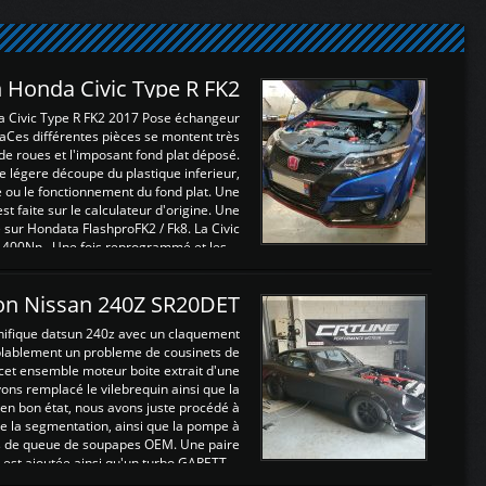
 Honda Civic Type R FK2
a Civic Type R FK2 2017 Pose échangeur
Ces différentes pièces se montent très
de roues et l'imposant fond plat déposé.
légere découpe du plastique inferieur,
e ou le fonctionnement du fond plat. Une
 faite sur le calculateur d'origine. Une
sur Hondata FlashproFK2 / Fk8. La Civic
 400Nn , Une fois reprogrammé et les ...
on Nissan 240Z SR20DET
nifique datsun 240z avec un claquement
blablement un probleme de cousinets de
cet ensemble moteur boite extrait d'une
ns remplacé le vilebrequin ainsi que la
t en bon état, nous avons juste procédé à
 la segmentation, ainsi que la pompe à
ints de queue de soupapes OEM. Une paire
est ajoutée ainsi qu'un turbo GARETT ...