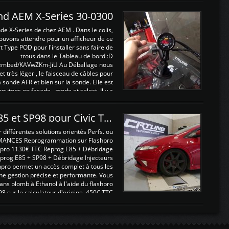
and AEM X-Series 30-0300
nde X-Series de chez AEM . Dans le colis,
ouvons attendre pour un afficheur de ce
t Type POD pour l'installer sans faire de
trous dans le Tableau de bord :D
/embed/KAVwZKm-JiU Au Déballage nous
 et très léger , le faisceau de câbles pour
a sonde AFR et bien sur la sonde. Elle est
 boutons en façade , mode et select. Il y a
différentes fonctions ...
Reprogrammations E85 et SP98 pour Civic Type R FN2
ifférentes solutions orientés Perfs. ou
MANCES Reprogrammation sur Flashpro
pro 1130€ TTC Reprog E85 + Débridage
eprog E85 + SP98 + Débridage Injecteurs
hpro permet un accès complet à tous les
ne gestion précise et performante. Vous
ans plomb à Ethanol à l'aide du flashpro
sur le calculateur d'origine 450€ TTC
Un gain d'environ 10cv et 15nm ...