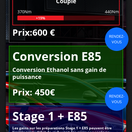
Couple
370Nm
440Nm
+19%
Prix:600 €
RENDEZ-
VOUS
Conversion E85
Conversion Ethanol sans gain de
puissance
Prix: 450€
RENDEZ-
VOUS
Stage 1 + E85
Les gains sur les préparations Stage 1 + E85 peuvent être