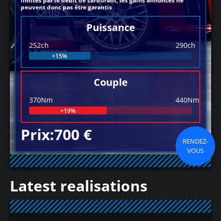
limités par le débit de carburant, les gains annoncés ne
peuvent donc pas être garantis
Puissance
252ch
290ch
+15%
Couple
370Nm
440Nm
+19%
Prix:700 €
RENDEZ-
VOUS
Latest realisations