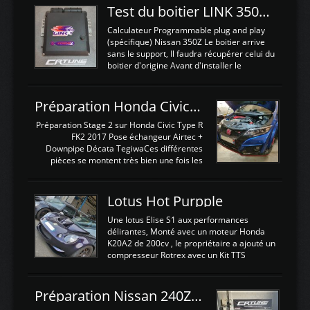
Test du boitier LINK 350Z Plugin ECU
Calculateur Programmable plug and play
(spécifique) Nissan 350Z Le boitier arrive
sans le support, Il faudra récupérer celui du
boitier d'origine Avant d'installer le
calculateur dans la voiture, nous allons
connecter le harness d'extension afin
d'envoyer l'information de la large bande
Préparation Honda Civic Type R FK2
dans le boitier. sydney sweeney deepfake
La sortie 0-5V de l'afr sera connectée sur
Préparation Stage 2 sur Honda Civic Type R
l'entrée AN Volt 8 et GndAN pour
FK2 2017 Pose échangeur Airtec +
Analogique, et Volt car l'information est une
Downpipe Décata TegiwaCes différentes
tension (Pas une résistance variable d'un
pièces se montent très bien une fois les
capteur de pression ou de température Il
passages de roues et l'imposant fond plat
est temps de brancher le ...
déposé. L'échangeur massif demande une
légere découpe du plastique inferieur,
Lotus Hot Purpple
negénant en rien la structure ou le
fonctionnement du fond plat. Une
Une lotus Elise S1 aux performances
reprogrammation Stage 2 est faite sur le
délirantes, Monté avec un moteur Honda
calculateur d'origine. Une alternative
K20A2 de 200cv , le propriétaire a ajouté un
économique au passage sur Hondata
compresseur Rotrex avec un Kit TTS
FlashproFK2 / Fk8. La Civic développe
performance . La puissance n'étant "que"
d'origine 310cv et 400Nn , Une fois
de 300cv, David a décidé de fiabiliser et
reprogrammé et les ...
d'augmenter la puissance de son moteur:
Préparation Nissan 240Z SR20DET
un watercooler a été ajouté. 300Cv sans