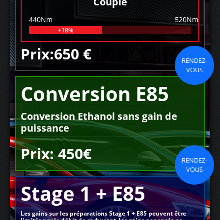
Couple
440Nm
520Nm
+18%
Prix:650 €
RENDEZ-
VOUS
Conversion E85
Conversion Ethanol sans gain de
puissance
Prix: 450€
RENDEZ-
VOUS
Stage 1 + E85
Les gains sur les préparations Stage 1 + E85 peuvent être