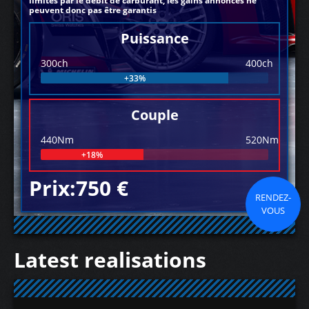
limités par le débit de carburant, les gains annoncés ne
peuvent donc pas être garantis
Puissance
300ch
400ch
+33%
Couple
440Nm
520Nm
+18%
Prix:750 €
RENDEZ-
VOUS
Latest realisations