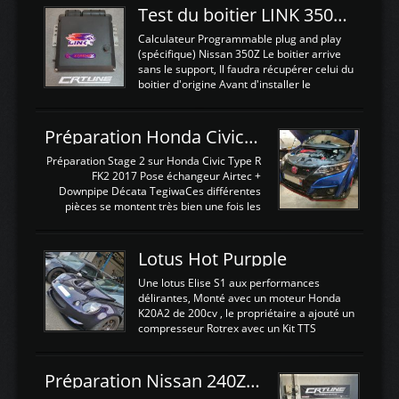
Test du boitier LINK 350Z Plugin ECU
Calculateur Programmable plug and play
(spécifique) Nissan 350Z Le boitier arrive
sans le support, Il faudra récupérer celui du
boitier d'origine Avant d'installer le
calculateur dans la voiture, nous allons
connecter le harness d'extension afin
d'envoyer l'information de la large bande
Préparation Honda Civic Type R FK2
dans le boitier. sydney sweeney deepfake
La sortie 0-5V de l'afr sera connectée sur
Préparation Stage 2 sur Honda Civic Type R
l'entrée AN Volt 8 et GndAN pour
FK2 2017 Pose échangeur Airtec +
Analogique, et Volt car l'information est une
Downpipe Décata TegiwaCes différentes
tension (Pas une résistance variable d'un
pièces se montent très bien une fois les
capteur de pression ou de température Il
passages de roues et l'imposant fond plat
est temps de brancher le ...
déposé. L'échangeur massif demande une
légere découpe du plastique inferieur,
Lotus Hot Purpple
negénant en rien la structure ou le
fonctionnement du fond plat. Une
Une lotus Elise S1 aux performances
reprogrammation Stage 2 est faite sur le
délirantes, Monté avec un moteur Honda
calculateur d'origine. Une alternative
K20A2 de 200cv , le propriétaire a ajouté un
économique au passage sur Hondata
compresseur Rotrex avec un Kit TTS
FlashproFK2 / Fk8. La Civic développe
performance . La puissance n'étant "que"
d'origine 310cv et 400Nn , Une fois
de 300cv, David a décidé de fiabiliser et
reprogrammé et les ...
d'augmenter la puissance de son moteur:
Préparation Nissan 240Z SR20DET
un watercooler a été ajouté. 300Cv sans