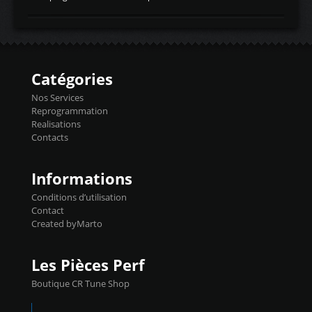
temperaturetemperature d'air
Reprog SP + Flashpro 1130€ TTC Reprog
d'admissiontemp ex. pour atmo -30- 80°C
E85 + Débridage injecteurs + Flashpro
moteurs suralsECT/CTSengine coolant
1220€ TTC Reprog E85 + SP98 + Débridage
temperaturetemperature ldr moteurtemp
Injecteurs + Flashpro 1370€ TTC Le
ex. a froid 80-100°C a ...
Flashpro permet un accès complet à tous
les paramètres moteur et ainsi une gestion
Catégories
précise et performante. Vous pourrez
basculer de la carto sans plomb à Ethanol à
Nos Services
l'aide du flashpro OPTION ECONOMIQUES
Reprogrammation
Reprog SP 98 sur le calculateur d'origine
Realisations
450€ TTC Un gain d'environ 10cv et 15nm
Contacts
...
Informations
Conditions d’utilisation
Contact
Created byMarto
Les Pièces Perf
Boutique CR Tune Shop