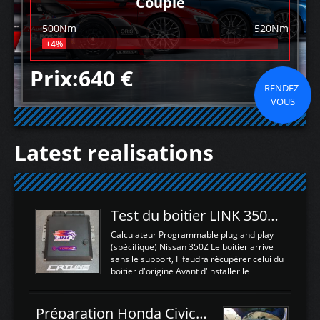
Couple
500Nm
520Nm
+4%
Prix:640 €
RENDEZ-
VOUS
Latest realisations
Test du boitier LINK 350Z Plugin ECU
Calculateur Programmable plug and play
(spécifique) Nissan 350Z Le boitier arrive
sans le support, Il faudra récupérer celui du
boitier d'origine Avant d'installer le
calculateur dans la voiture, nous allons
connecter le harness d'extension afin
d'envoyer l'information de la large bande
Préparation Honda Civic Type R FK2
dans le boitier. sydney sweeney deepfake