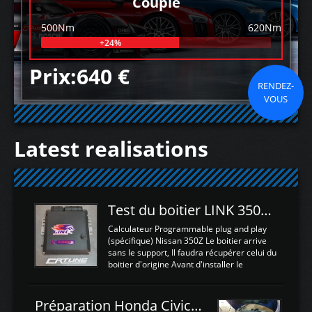
Couple
500Nm
620Nm
+24%
Prix:640 €
RENDEZ-
VOUS
Latest realisations
Test du boitier LINK 350Z Plugin ECU
Calculateur Programmable plug and play
(spécifique) Nissan 350Z Le boitier arrive
sans le support, Il faudra récupérer celui du
boitier d'origine Avant d'installer le
calculateur dans la voiture, nous allons
connecter le harness d'extension afin
d'envoyer l'information de la large bande
Préparation Honda Civic Type R FK2
dans le boitier. sydney sweeney deepfake