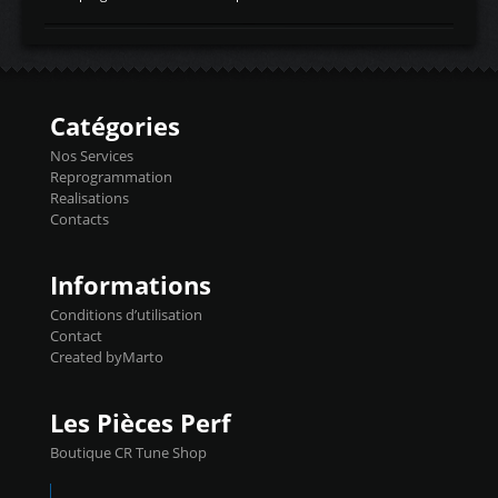
temperaturetemperature d'air
Reprog SP + Flashpro 1130€ TTC Reprog
d'admissiontemp ex. pour atmo -30- 80°C
E85 + Débridage injecteurs + Flashpro
moteurs suralsECT/CTSengine coolant
1220€ TTC Reprog E85 + SP98 + Débridage
temperaturetemperature ldr moteurtemp
Injecteurs + Flashpro 1370€ TTC Le
ex. a froid 80-100°C a ...
Flashpro permet un accès complet à tous
les paramètres moteur et ainsi une gestion
Catégories
précise et performante. Vous pourrez
basculer de la carto sans plomb à Ethanol à
Nos Services
l'aide du flashpro OPTION ECONOMIQUES
Reprogrammation
Reprog SP 98 sur le calculateur d'origine
Realisations
450€ TTC Un gain d'environ 10cv et 15nm
Contacts
...
Informations
Conditions d’utilisation
Contact
Created byMarto
Les Pièces Perf
Boutique CR Tune Shop