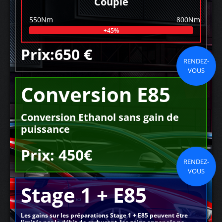
Couple
550Nm
800Nm
+45%
Prix:650 €
RENDEZ-
VOUS
Conversion E85
Conversion Ethanol sans gain de
puissance
Prix: 450€
RENDEZ-
VOUS
Stage 1 + E85
Les gains sur les préparations Stage 1 + E85 peuvent être