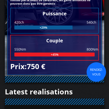
limités par le débit de carburant, les gains annoncés ne
peuvent donc pas être garantis
Puissance
420ch
540ch
+29%
Couple
550Nm
800Nm
+45%
Prix:750 €
RENDEZ-
VOUS
Latest realisations