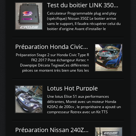
Test du boitier LINK 350Z Plugin ECU
Calculateur Programmable plug and play
(spécifique) Nissan 350Z Le boitier arrive
sans le support, Il faudra récupérer celui du
boitier d'origine Avant d'installer le
calculateur dans la voiture, nous allons
connecter le harness d'extension afin
d'envoyer l'information de la large bande
Préparation Honda Civic Type R FK2
dans le boitier. sydney sweeney deepfake
La sortie 0-5V de l'afr sera connectée sur
Préparation Stage 2 sur Honda Civic Type R
l'entrée AN Volt 8 et GndAN pour
FK2 2017 Pose échangeur Airtec +
Analogique, et Volt car l'information est une
Downpipe Décata TegiwaCes différentes
tension (Pas une résistance variable d'un
pièces se montent très bien une fois les
capteur de pression ou de température Il
passages de roues et l'imposant fond plat
est temps de brancher le ...
déposé. L'échangeur massif demande une
légere découpe du plastique inferieur,
Lotus Hot Purpple
negénant en rien la structure ou le
fonctionnement du fond plat. Une
Une lotus Elise S1 aux performances
reprogrammation Stage 2 est faite sur le
délirantes, Monté avec un moteur Honda
calculateur d'origine. Une alternative
K20A2 de 200cv , le propriétaire a ajouté un
économique au passage sur Hondata
compresseur Rotrex avec un Kit TTS
FlashproFK2 / Fk8. La Civic développe
performance . La puissance n'étant "que"
d'origine 310cv et 400Nn , Une fois
de 300cv, David a décidé de fiabiliser et
reprogrammé et les ...
d'augmenter la puissance de son moteur:
Préparation Nissan 240Z SR20DET
un watercooler a été ajouté. 300Cv sans