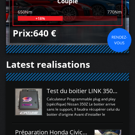
Couple
650Nm
770Nm
+18%
Prix:640 €
RENDEZ-
VOUS
Latest realisations
Test du boitier LINK 350Z Plugin ECU
Calculateur Programmable plug and play
(spécifique) Nissan 350Z Le boitier arrive
sans le support, Il faudra récupérer celui du
boitier d'origine Avant d'installer le
calculateur dans la voiture, nous allons
connecter le harness d'extension afin
d'envoyer l'information de la large bande
Préparation Honda Civic Type R FK2
dans le boitier. sydney sweeney deepfake