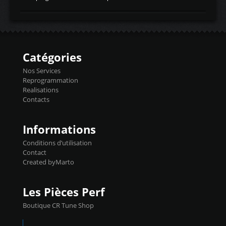
temperaturetemperature d'air
Reprog SP + Flashpro 1130€ TTC Reprog
d'admissiontemp ex. pour atmo -30- 80°C
E85 + Débridage injecteurs + Flashpro
moteurs suralsECT/CTSengine coolant
1220€ TTC Reprog E85 + SP98 + Débridage
temperaturetemperature ldr moteurtemp
Injecteurs + Flashpro 1370€ TTC Le
ex. a froid 80-100°C a ...
Flashpro permet un accès complet à tous
les paramètres moteur et ainsi une gestion
Catégories
précise et performante. Vous pourrez
basculer de la carto sans plomb à Ethanol à
Nos Services
l'aide du flashpro OPTION ECONOMIQUES
Reprogrammation
Reprog SP 98 sur le calculateur d'origine
Realisations
450€ TTC Un gain d'environ 10cv et 15nm
Contacts
...
Informations
Conditions d’utilisation
Contact
Created byMarto
Les Pièces Perf
Boutique CR Tune Shop