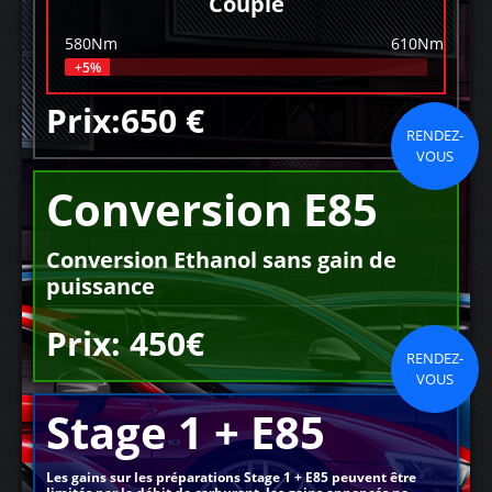
Couple
580Nm
610Nm
+5%
Prix:650 €
RENDEZ-
VOUS
Conversion E85
Conversion Ethanol sans gain de
puissance
Prix: 450€
RENDEZ-
VOUS
Stage 1 + E85
Les gains sur les préparations Stage 1 + E85 peuvent être