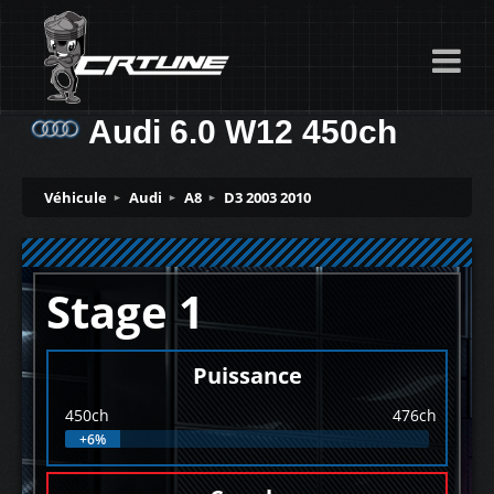
Audi 6.0 W12 450ch
Véhicule
Audi
A8
D3 2003 2010
Stage 1
Puissance
450ch
476ch
+6%