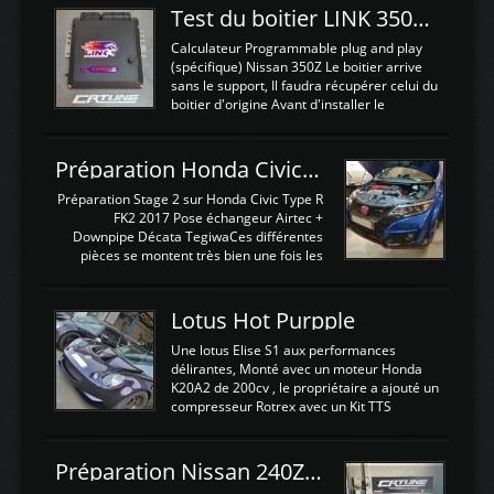
Test du boitier LINK 350Z Plugin ECU
Calculateur Programmable plug and play
(spécifique) Nissan 350Z Le boitier arrive
sans le support, Il faudra récupérer celui du
boitier d'origine Avant d'installer le
calculateur dans la voiture, nous allons
connecter le harness d'extension afin
d'envoyer l'information de la large bande
Préparation Honda Civic Type R FK2
dans le boitier. sydney sweeney deepfake
La sortie 0-5V de l'afr sera connectée sur
Préparation Stage 2 sur Honda Civic Type R
l'entrée AN Volt 8 et GndAN pour
FK2 2017 Pose échangeur Airtec +
Analogique, et Volt car l'information est une
Downpipe Décata TegiwaCes différentes
tension (Pas une résistance variable d'un
pièces se montent très bien une fois les
capteur de pression ou de température Il
passages de roues et l'imposant fond plat
est temps de brancher le ...
déposé. L'échangeur massif demande une
légere découpe du plastique inferieur,
Lotus Hot Purpple
negénant en rien la structure ou le
fonctionnement du fond plat. Une
Une lotus Elise S1 aux performances
reprogrammation Stage 2 est faite sur le
délirantes, Monté avec un moteur Honda
calculateur d'origine. Une alternative
K20A2 de 200cv , le propriétaire a ajouté un
économique au passage sur Hondata
compresseur Rotrex avec un Kit TTS
FlashproFK2 / Fk8. La Civic développe
performance . La puissance n'étant "que"
d'origine 310cv et 400Nn , Une fois
de 300cv, David a décidé de fiabiliser et
reprogrammé et les ...
d'augmenter la puissance de son moteur:
Préparation Nissan 240Z SR20DET
un watercooler a été ajouté. 300Cv sans