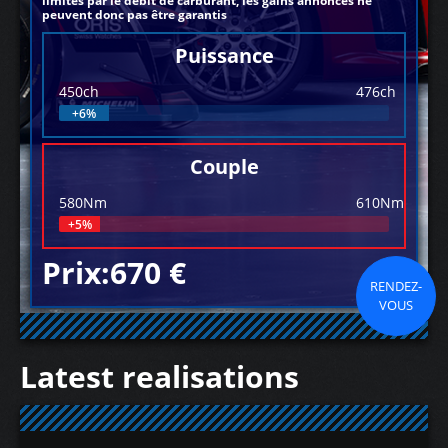
limités par le débit de carburant, les gains annoncés ne
peuvent donc pas être garantis
Puissance
450ch
476ch
+6%
Couple
580Nm
610Nm
+5%
Prix:670 €
RENDEZ-
VOUS
Latest realisations