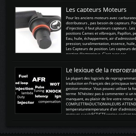
Les capteurs Moteurs
Pour les anciens moteurs avec carburate
distributeurs , pas besoin de capteurs. P
d'injection, il faut plusieurs capteurs . L
positions Cames et vilbrequin, Papillon, 
Eau, huile, échappement, air d'admission
pression; suralimentation, essence, huile,
Les Capteurs de position. Les capteurs de
gestion électronique. C'est avec ces ...
Le lexique de la reprog
La plupart des logiciels de reprogrammati
traduction en Français des principaux te
gestion moteur. Vous pouvez utiliser la fo
terme N'hésitez pas à commenter si un t
manquant, au plaisir de lire votre retou
COMPLETTRADUCTIONVALEURS ATTENDUE
temperaturetemperature d'air d'admissi
moteurs suralsECT/CTSengine coolant t
moteurtemp ex. a froid 80-100°C a ...