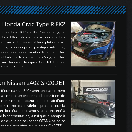
 Honda Civic Type R FK2
a Civic Type R FK2 2017 Pose échangeur
Ces différentes pièces se montent très
de roues et l'imposant fond plat déposé.
légere découpe du plastique inferieur,
e ou le fonctionnement du fond plat. Une
 faite sur le calculateur d'origine. Une
sur Hondata FlashproFK2 / Fk8. La Civic
 400Nn , Une fois reprogrammé et les ...
on Nissan 240Z SR20DET
nifique datsun 240z avec un claquement
blablement un probleme de cousinets de
cet ensemble moteur boite extrait d'une
ns remplacé le vilebrequin ainsi que la
t en bon état, nous avons juste procédé à
 la segmentation, ainsi que la pompe à
ints de queue de soupapes OEM. Une paire
est ajoutée ainsi qu'un turbo GARETT ...