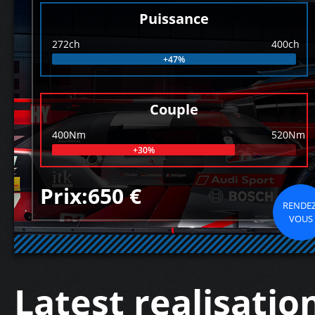
Puissance
272ch
400ch
+47%
Couple
400Nm
520Nm
+30%
Prix:650 €
RENDEZ
VOUS
Latest realisatio