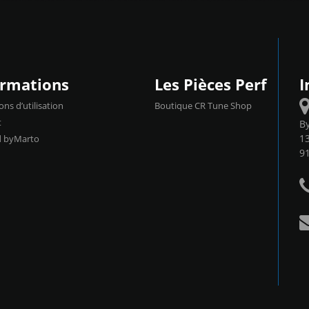
ormations
Les Pièces Perf
I
ons d’utilisation
Boutique CR Tune Shop
t
B
13
d byMarto
9