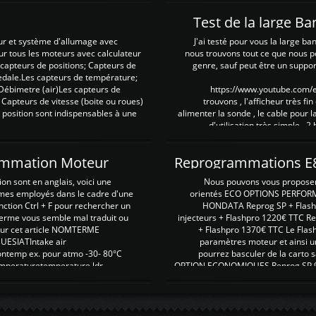
Test de la large B
ur et système d'allumage avec
J'ai testé pour vous la large ba
our tous les moteurs avec calculateur
nous trouvons tout ce que nous p
es capteurs de positions; Capteurs de
genre, sauf peut être un suppor
pedale.Les capteurs de température;
Débimetre (air)Les capteurs de
https://www.youtube.com
 Capteurs de vitesse (boite ou roues)
trouvons , l'afficheur très fin
 position sont indispensables à une
alimenter la sonde , le cable pour l
d'utilisation très simple , 2
rammation Moteur
on sont en anglais, voici une
Nous pouvons vous proposer d
rmes employés dans le cadre d'une
orientés ECO OPTIONS PERFOR
nction Ctrl + F pour rechercher un
HONDATA Reprog SP + Flash
erme vous semble mal traduit ou
injecteurs + Flashpro 1220€ TTC R
r sur cet article NOMTERME
+ Flashpro 1370€ TTC Le Flas
SIATIntake air
paramètres moteur et ainsi u
ontemp ex. pour atmo -30- 80°C
pourrez basculer de la carto s
emperaturetemperature ldr
OPTION ECONOMIQUES Reprog SP 98 