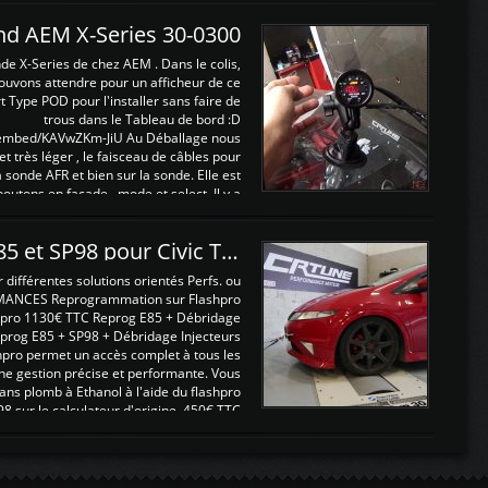
and AEM X-Series 30-0300
nde X-Series de chez AEM . Dans le colis,
ouvons attendre pour un afficheur de ce
t Type POD pour l'installer sans faire de
trous dans le Tableau de bord :D
/embed/KAVwZKm-JiU Au Déballage nous
 et très léger , le faisceau de câbles pour
a sonde AFR et bien sur la sonde. Elle est
 boutons en façade , mode et select. Il y a
différentes fonctions ...
Reprogrammations E85 et SP98 pour Civic Type R FN2
ifférentes solutions orientés Perfs. ou
MANCES Reprogrammation sur Flashpro
pro 1130€ TTC Reprog E85 + Débridage
eprog E85 + SP98 + Débridage Injecteurs
hpro permet un accès complet à tous les
ne gestion précise et performante. Vous
ans plomb à Ethanol à l'aide du flashpro
sur le calculateur d'origine 450€ TTC
Un gain d'environ 10cv et 15nm ...