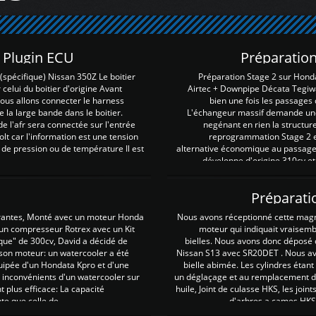
Z Plugin ECU
Préparation
spécifique) Nissan 350Z Le boitier
Préparation Stage 2 sur Hond
 celui du boitier d'origine Avant
Airtec + Downpipe Décata Tegiwa
 nous allons connecter le harness
bien une fois les passages 
e la large bande dans le boitier.
L'échangeur massif demande une 
e l'afr sera connectée sur l'entrée
negénant en rien la structur
lt car l'information est une tension
reprogrammation Stage 2 est
 de pression ou de température Il est
alternative économique au passage 
développe d'origine 310cv et
Préparati
irantes, Monté avec un moteur Honda
Nous avons réceptionné cette mag
 un compresseur Rotrex avec un Kit
moteur qui indiquait vraisem
que" de 300cv, David a décidé de
bielles. Nous avons donc déposé 
 son moteur: un watercooler a été
Nissan S13 avec SR20DET . Nous avo
uipée d'un Hondata Kpro et d'une
bielle abimée. Les cylindres étan
 inconvénients d'un watercooler sur
un déglaçage et au remplacement de
plus efficace: La capacité
huile, Joint de culasse HKS, les jo
te que celle de ...
d'arbres a cames HKS 