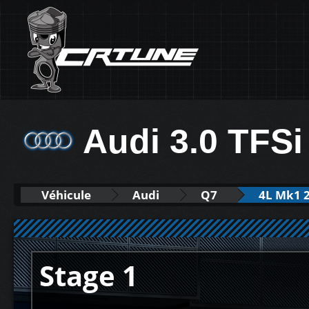
Audi 3.0 TFSi
Véhicule
Audi
Q7
4L Mk1 
Stage 1