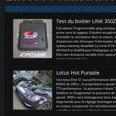
Test du boitier LINK 350
Calculateur Programmable plug and play (
arrive sans le support, Il faudra récupérer
d'installer le calculateur dans la voiture,
d'extension afin d'envoyer l'information d
sydney sweeney deepfake La sortie 0-5V d
AN Volt 8 et GndAN pour Analogique, et Vo
(Pas une résistance variable d'un capteur
temps de brancher le ...
Lotus Hot Purpple
Une lotus Elise S1 aux performances dél
K20A2 de 200cv , le propriétaire a ajouté
TTS performance . La puissance n'étant "
fiabiliser et d'augmenter la puissance de
ajouté. 300Cv sans échangeurLa lotus éq
large bande pour le réglage Avantages et
un moteur compressé: Un refroidissement 
calorifique de l'eau est bien plus importan