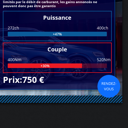
limités par le débit de carburant, les gains annoncés ne
peuvent donc pas être garantis
Puissance
272ch
400ch
+47%
Couple
400Nm
520Nm
+30%
Prix:750 €
RENDEZ-
VOUS